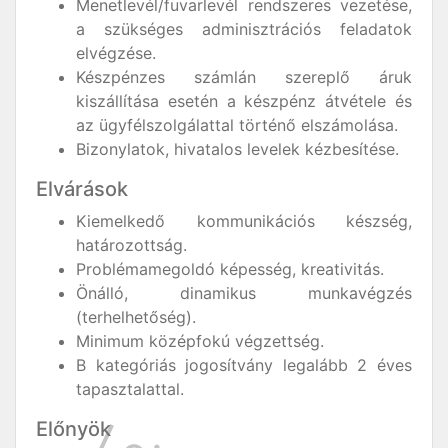
Menetlevél/fuvarlevél rendszeres vezetése,
a szükséges adminisztrációs feladatok
elvégzése.
Készpénzes számlán szereplő áruk
kiszállítása esetén a készpénz átvétele és
az ügyfélszolgálattal történő elszámolása.
Bizonylatok, hivatalos levelek kézbesítése.
Elvárások
Kiemelkedő kommunikációs készség,
határozottság.
Problémamegoldó képesség, kreativitás.
Önálló, dinamikus munkavégzés
(terhelhetőség).
Minimum középfokú végzettség.
B kategóriás jogosítvány legalább 2 éves
tapasztalattal.
Előnyök