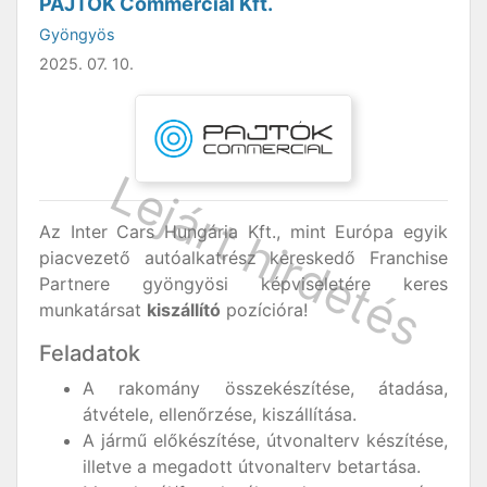
PAJTÓK Commercial Kft.
Gyöngyös
2025. 07. 10.
Az Inter Cars Hungária Kft., mint Európa egyik
piacvezető autóalkatrész kereskedő Franchise
Partnere gyöngyösi képviseletére keres
munkatársat
kiszállító
pozícióra!
Feladatok
A rakomány összekészítése, átadása,
átvétele, ellenőrzése, kiszállítása.
A jármű előkészítése, útvonalterv készítése,
illetve a megadott útvonalterv betartása.