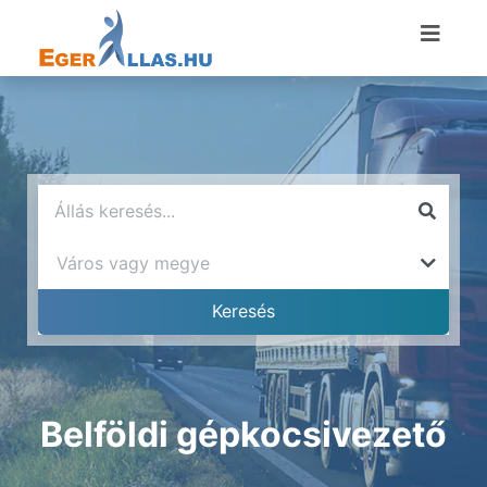
Belföldi gépkocsivezető