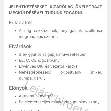
JELENTKEZÉSEKET KIZÁRÓLAG ÖNÉLETRAJZ
MEGKÜLDÉSÉVEL TUDUNK FOGADNI.
Feladatok
A cég eszközeinek, anyagainak szállítása
megrendelés szerint.
Elvárások
3 év gyakorlat gépjárművezetésben,
BE, C, CE jogosítvány,
Érvényes GKI és vezetői kártya,
Nehézgépkezelői jogosítvány (mixer,
pumpa, daru),
Előnyök
Aktív munkavégzés,
Bejelentett teljes munkaidős munkaviszony,