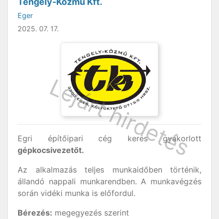
Tengely-Közmű Kft.
Eger
2025. 07. 17.
Egri építőipari cég keres gyakorlott
gépkocsivezetőt.
Az alkalmazás teljes munkaidőben történik,
állandó nappali munkarendben. A munkavégzés
során vidéki munka is előfordul.
Bérezés:
megegyezés szerint