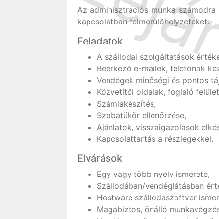
Az adminisztrációs munka számodra n
kapcsolatban felmerülőhelyzeteket.
Feladatok
A szállodai szolgáltatások értéke
Beérkező e-mailek, telefonok ke
Vendégek minőségi és pontos tá
Közvetítői oldalak, foglaló felüle
Számlakészítés,
Szobatükör ellenőrzése,
Ajánlatok, visszaigazolások elkés
Kapcsolattartás a részlegekkel.
Elvárások
Egy vagy több nyelv ismerete,
Szállodában/vendéglátásban érté
Hostware szállodaszoftver ismer
Magabiztos, önálló munkavégzés