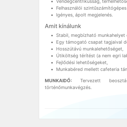
Vendégcentrikusság, terhelhetős
Felhasználói szintűszámítógépes
Igényes, ápolt megjelenés.
Amit kínálunk
Stabil, megbízható munkahelyet
Egy támogató csapat tagjaival d
Hosszútávú munkalehetőséget,
Útiköltség térítést (a nem egri l
Fejlődési lehetőségeket,
Munkabéred mellett cafeteria tá
MUNKAIDŐ:
Tervezett beosz
történőmunkavégzés.