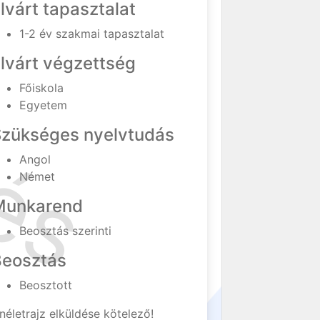
lvárt tapasztalat
1-2 év szakmai tapasztalat
lvárt végzettség
Főiskola
Egyetem
Szükséges nyelvtudás
Angol
Német
Munkarend
Beosztás szerinti
Beosztás
Beosztott
néletrajz elküldése kötelező!