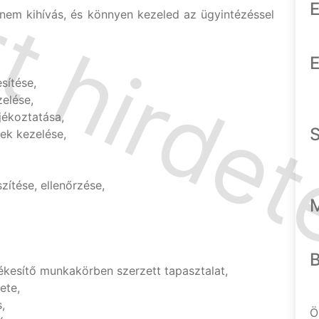
E
em kihívás, és könnyen kezeled az ügyintézéssel
E
sítése,
zelése,
jékoztatása,
tek kezelése,
zítése, ellenőrzése,
kesítő munkakörben szerzett tapasztalat,
ete,
,
Ö