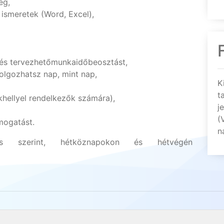
ég,
 ismeretek (Word, Excel),
 és tervezhetőmunkaidőbeosztást,
olgozhatsz nap, mint nap,
K
t
akhellyel rendelkezők számára),
j
(
mogatást.
n
tás szerint, hétköznapokon és hétvégén