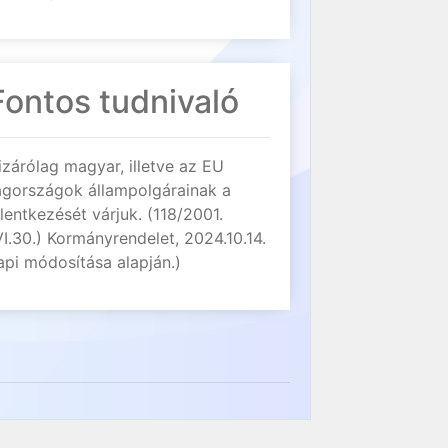
Fontos tudnivaló
izárólag magyar, illetve az EU
agországok állampolgárainak a
elentkezését várjuk. (118/2001.
VI.30.) Kormányrendelet, 2024.10.14.
api módosítása alapján.)