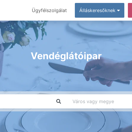
Ügyfélszolgálat
Álláskeresőknek
Vendéglátóipar