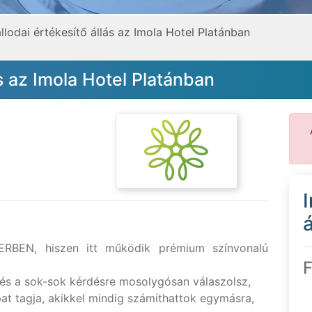
llodai értékesítő állás az Imola Hotel Platánban
ás az Imola Hotel Platánban
á
ERBEN, hiszen itt működik prémium színvonalú
F
 és a sok-sok kérdésre mosolygósan válaszolsz,
at tagja, akikkel mindig számíthattok egymásra,