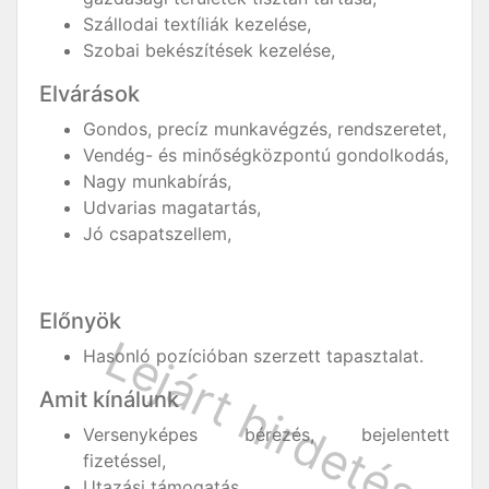
Szállodai textíliák kezelése,
Szobai bekészítések kezelése,
Elvárások
Gondos, precíz munkavégzés, rendszeretet,
Vendég- és minőségközpontú gondolkodás,
Nagy munkabírás,
Udvarias magatartás,
Jó csapatszellem,
Előnyök
Hasonló pozícióban szerzett tapasztalat.
Amit kínálunk
Versenyképes bérezés, bejelentett
fizetéssel,
Utazási támogatás,