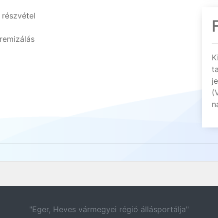
részvétel
premizálás
K
t
j
(
n
"Eger, Heves vármegyei régió állásportálja"