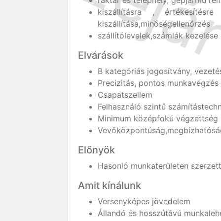
raktár és telephely, gépjármű re
kiszállításra , értékesítésr
kiszállítása,minőségellenőrzés
szállítólevelek,számlák kezelése
Elvárások
B kategóriás jogosítvány, vezetés
Precizitás, pontos munkavégzés
Csapatszellem
Felhasználó szintű számítástechn
Minimum középfokú végzettség
Vevőközpontúság,megbízhatóság,
Előnyök
Hasonló munkaterületen szerzett 
Amit kínálunk
Versenyképes jövedelem
Állandó és hosszútávú munkaleh