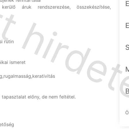
ndjének fenntartása
E
e kerülő áruk rendszerezése, összekészítése,
E
i rutin
ikai ismeret
rugalmasság,kerativitás
tapasztalat előny, de nem feltétel.
Ö
etőség