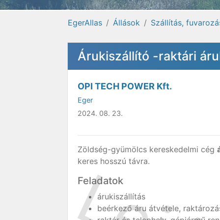
EgerAllas
Állások
Szállítás, fuvarozá
Árukiszállító -raktári á
OPI TECH POWER Kft.
Eger
2024. 08. 23.
Zöldség-gyümölcs kereskedelmi cég
keres hosszú távra.
Feladatok
árukiszállítás
beérkező áru átvétele, raktározá