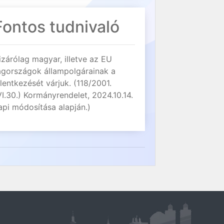
Fontos tudnivaló
izárólag magyar, illetve az EU
agországok állampolgárainak a
elentkezését várjuk. (118/2001.
VI.30.) Kormányrendelet, 2024.10.14.
api módosítása alapján.)