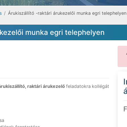
s
Árukiszállító -raktári árukezelői munka egri telephelyen
rukezelői munka egri telephelyen
árukiszállító, raktári árukezelő
feladatokra
kollégát
á
F
sa