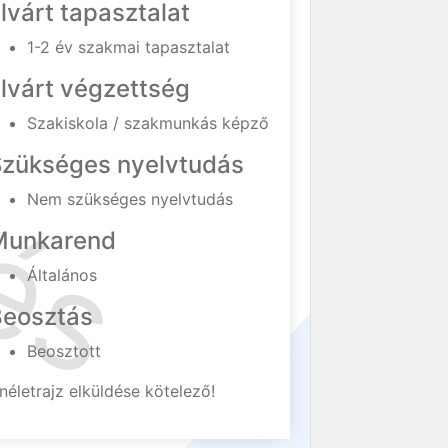
lvárt tapasztalat
1-2 év szakmai tapasztalat
lvárt végzettség
Szakiskola / szakmunkás képző
Szükséges nyelvtudás
Nem szükséges nyelvtudás
Munkarend
Általános
Beosztás
Beosztott
néletrajz elküldése kötelező!