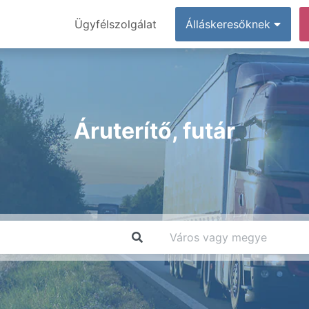
Ügyfélszolgálat
Álláskeresőknek
Áruterítő, futár