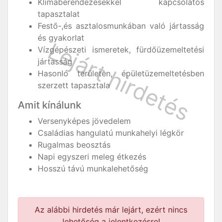
Klímaberendezésekkel kapcsolatos
tapasztalat
Festő-,és asztalosmunkában való jártasság
és gyakorlat
Vízgépészeti ismeretek, fürdőüzemeltetési
jártasság
Hasonló területen, épületüzemeltetésben
szerzett tapasztala
Amit kínálunk
Versenyképes jövedelem
Családias hangulatú munkahelyi légkör
Rugalmas beosztás
Napi egyszeri meleg étkezés
Hosszú távú munkalehetőség
Az alábbi hirdetés már lejárt, ezért nincs
lehetőség a jelentkezésre!