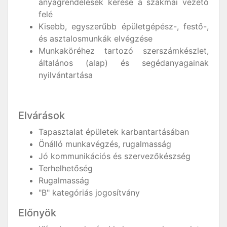
anyagrendelések kérése a szakmai vezető
felé
Kisebb, egyszerűbb épületgépész-, festő-,
és asztalosmunkák elvégzése
Munkaköréhez tartozó szerszámkészlet,
általános (alap) és segédanyagainak
nyilvántartása
Elvárások
Tapasztalat épületek karbantartásában
Önálló munkavégzés, rugalmasság
Jó kommunikációs és szervezőkészség
Terhelhetőség
Rugalmasság
"B" kategóriás jogosítvány
Előnyök