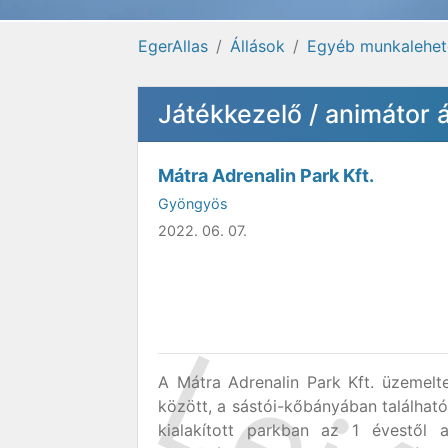
EgerAllas
Állások
Egyéb munkalehe
Játékkezelő / animátor 
Mátra Adrenalin Park Kft.
Gyöngyös
2022. 06. 07.
A Mátra Adrenalin Park Kft. üzemelte
között, a sástói-kőbányában található
kialakított parkban az 1 évestől 