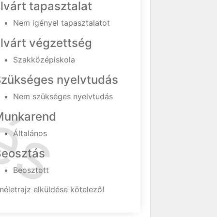
lvárt tapasztalat
Nem igényel tapasztalatot
lvárt végzettség
Szakközépiskola
Szükséges nyelvtudás
Nem szükséges nyelvtudás
Munkarend
Általános
Beosztás
Beosztott
néletrajz elküldése kötelező!