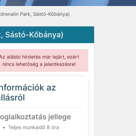
Adrenalin Park, Sástó-Kőbánya)
k, Sástó-Kőbánya)
Az alábbi hirdetés már lejárt, ezért
nincs lehetőség a jelentkezésre!
Információk az
llásról
oglalkoztatás jellege
Teljes munkaidő 8 óra