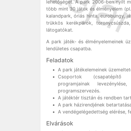
lehetőséget. A park 2006-ben nyílt 
több mint 30 játék és élményelem (pl.
kalandpark, óriás hinta, eurobungy, ját
trükkös kerékpárok, toronycsúszda
látogatókat.
A park játék- és élményelemeinek üz
lendületes csapatba.
Feladatok
A park játékelemeinek üzemeltet
Csoportok (csapatépítő tré
programjainak levezénylés
programszervezés.
A játéktér tisztán és rendben tar
A park házirendjének betartatás
A vendégelégedettség elérése, fe
Elvárások