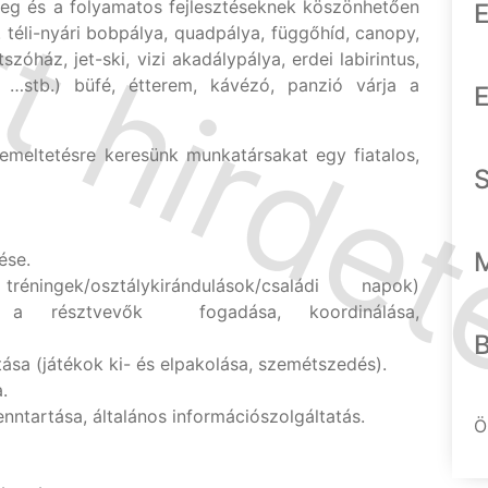
meg és a folyamatos fejlesztéseknek köszönhetően
E
 téli-nyári bobpálya, quadpálya, függőhíd, canopy,
szóház, jet-ski, vizi akadálypálya, erdei labirintus,
, …stb.) büfé, étterem, kávézó, panzió várja a
E
emeltetésre keresünk munkatársakat egy fiatalos,
ése.
ningek/osztálykirándulások/családi napok)
e, a résztvevők fogadása, koordinálása,
tása (játékok ki- és elpakolása, szemétszedés).
a.
nntartása, általános információszolgáltatás.
Ö