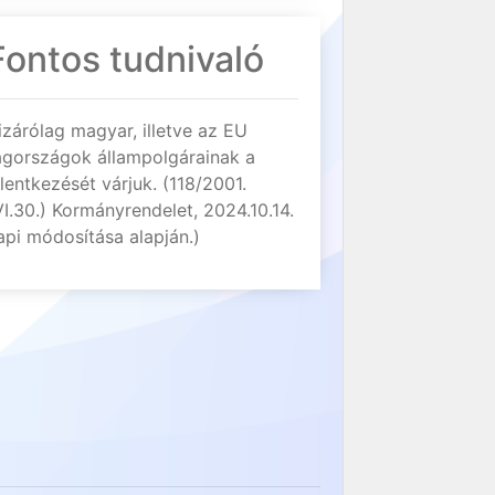
Fontos tudnivaló
izárólag magyar, illetve az EU
agországok állampolgárainak a
elentkezését várjuk. (118/2001.
VI.30.) Kormányrendelet, 2024.10.14.
api módosítása alapján.)