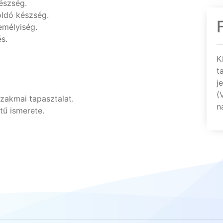
észség.
oldó készség.
emélyiség.
s.
K
t
j
(
zakmai tapasztalat.
n
tű ismerete.