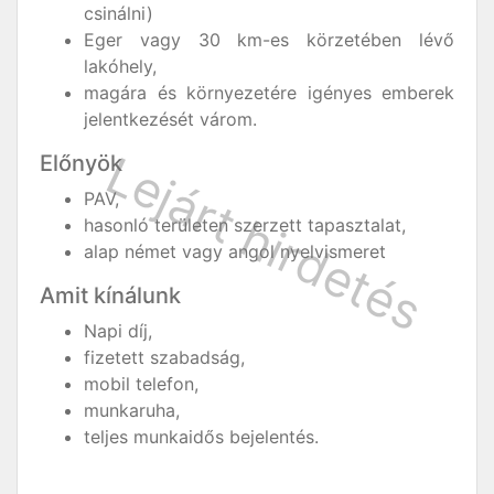
csinálni)
Eger vagy 30 km-es körzetében lévő
lakóhely,
magára és környezetére igényes emberek
jelentkezését várom.
Előnyök
PAV,
hasonló területen szerzett tapasztalat,
alap német vagy angol nyelvismeret
Amit kínálunk
Napi díj,
fizetett szabadság,
mobil telefon,
munkaruha,
teljes munkaidős bejelentés.