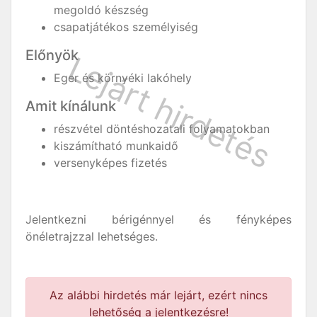
megoldó készség
csapatjátékos személyiség
Előnyök
Eger és környéki lakóhely
Amit kínálunk
részvétel döntéshozatali folyamatokban
kiszámítható munkaidő
versenyképes fizetés
Jelentkezni bérigénnyel és fényképes
önéletrajzzal lehetséges.
Az alábbi hirdetés már lejárt, ezért nincs
lehetőség a jelentkezésre!