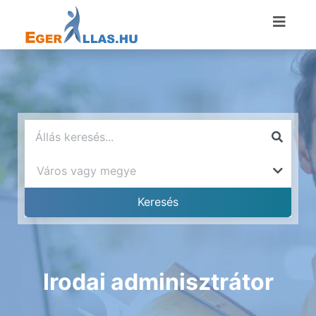
Irodai adminisztrátor