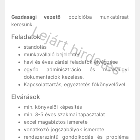
Gazdasági vezető
pozícióba munkatársat
keresünk.
Feladatok
standolás
munkavállaló bejelentés
havi és éves zárási feladatok elvégzése
egyéb adminisztráció és munkaügyi
dokumentációk kezelése.
Kapcsolattartás, egyeztetés főkönyvelővel.
Elvárások
min. könyvelői képesítés
min. 3-5 éves szakmai tapasztalat
excel magabiztos ismerete
vonatkozó jogszabályok ismerete
rendszerszintű gondolkodás és probléma