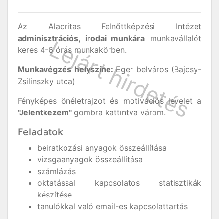
Az Alacritas Felnőttképzési Intézet
adminisztrációs, irodai munkára
munkavállalót
keres 4-6 órás munkakörben.
Munkavégzés helyszíne:
Eger belváros (Bajcsy-
Zsilinszky utca)
Fényképes önéletrajzot és motivációs levelet a
"Jelentkezem"
gombra kattintva várom.
Feladatok
beiratkozási anyagok összeállítása
vizsgaanyagok összeállítása
számlázás
oktatással kapcsolatos statisztikák
készítése
tanulókkal való email-es kapcsolattartás