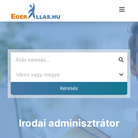
Irodai adminisztrátor