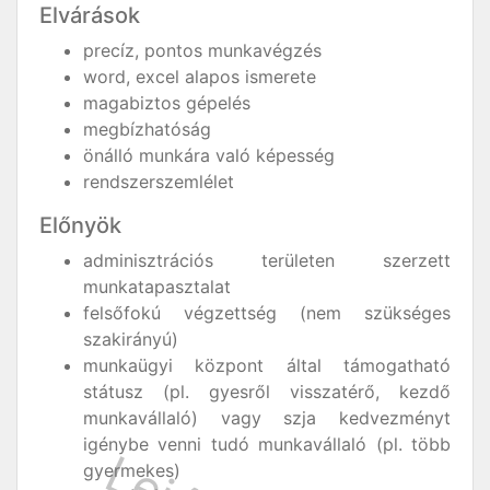
Elvárások
precíz, pontos munkavégzés
word, excel alapos ismerete
magabiztos gépelés
megbízhatóság
önálló munkára való képesség
rendszerszemlélet
Előnyök
adminisztrációs területen szerzett
munkatapasztalat
felsőfokú végzettség (nem szükséges
szakirányú)
munkaügyi központ által támogatható
státusz (pl. gyesről visszatérő, kezdő
munkavállaló) vagy szja kedvezményt
igénybe venni tudó munkavállaló (pl. több
gyermekes)