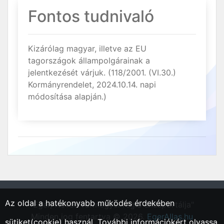
Fontos tudnivaló
Kizárólag magyar, illetve az EU
tagországok állampolgárainak a
jelentkezését várjuk. (118/2001. (VI.30.)
Kormányrendelet, 2024.10.14. napi
módosítása alapján.)
Az oldal a hatékonyabb működés érdekében
"Eger, Heves vármegyei régió állásportálja"
Minden jog fentartva © 2026.
EgerAllas.hu
sütiket(cookie) használ. További információkért olvassa