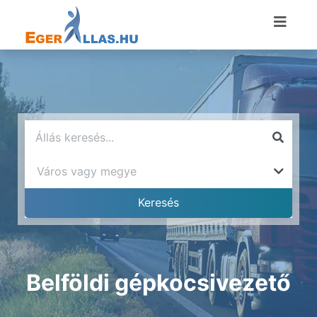
Belföldi gépkocsivezető