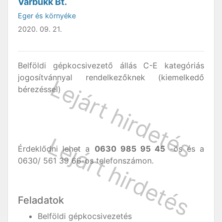
Várbükk Bt.
Eger és környéke
2020. 09. 21.
Belföldi gépkocsivezető állás C-E kategóriás
jogosítvánnyal rendelkezőknek (kiemelkedő
bérezéssel)
Érdeklődni lehet a
0630 985 95 45
-ös és a
0630/ 561 39 66-os telefonszámon.
Feladatok
Belföldi gépkocsivezetés