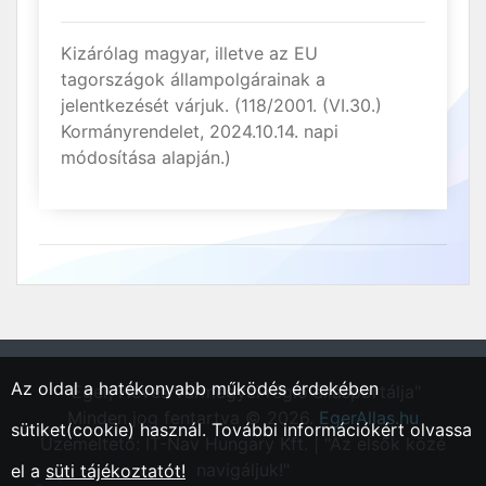
Kizárólag magyar, illetve az EU
tagországok állampolgárainak a
jelentkezését várjuk. (118/2001. (VI.30.)
Kormányrendelet, 2024.10.14. napi
módosítása alapján.)
Az oldal a hatékonyabb működés érdekében
"Eger, Heves vármegyei régió állásportálja"
Minden jog fentartva © 2026.
EgerAllas.hu
sütiket(cookie) használ. További információkért olvassa
Üzemeltető: IT-Nav Hungary Kft. | "Az elsők közé
navigáljuk!"
el a
süti tájékoztatót!