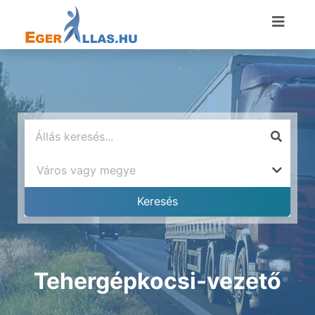
Tehergépkocsi-vezető