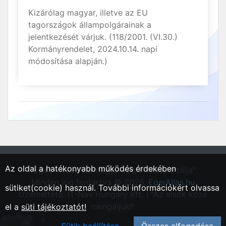
Kizárólag magyar, illetve az EU
tagországok állampolgárainak a
jelentkezését várjuk. (118/2001. (VI.30.)
Kormányrendelet, 2024.10.14. napi
módosítása alapján.)
Az oldal a hatékonyabb működés érdekében
"Eger, Heves vármegyei régió állásportálja"
Minden jog fentartva © 2026.
EgerAllas.hu
sütiket(cookie) használ. További információkért olvassa
Üzemeltető: IT-Nav Hungary Kft. | "Az elsők közé
navigáljuk!"
el a
süti tájékoztatót!