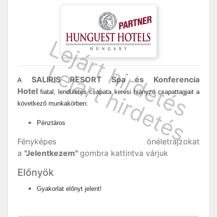
SALIRIS RESORT Spa és Konferencia
A
Hotel
fiatal, lendületes csapata keresi hiányzó csapattagjait a
következő munkakörben:
Pénztáros
Fényképes önéletrajzokat
a
"Jelentkezem"
gombra kattintva várjuk
Előnyök
Gyakorlat előnyt jelent!