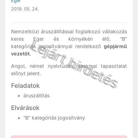
Eger
2019. 05. 24.
Nemzetközi áruszállítással foglalkozó vállakozás
keres Eger és környékén élő, "B"
kategóriás jogosítvánnyal rendelkező
gépjármű
vezetőt.
Angol, német nyelvtudás, szakmai tapasztalat
előnyt jelent.
Feladatok
áruszállítás
Elvárások
"B" kategóriás jogosítvány