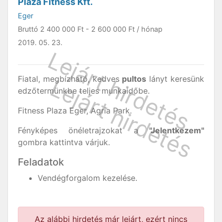
Plaza Fitness Kft.
Eger
Bruttó
2 400 000 Ft
-
2 600 000 Ft
/ hónap
2019. 05. 23.
Fiatal, megbízható, kedves
pultos
lányt keresünk
edzőtermünkbe teljes munkaidőbe.
Fitness Plaza Eger, Agria Park.
Fényképes önéletrajzokat a
"Jelentkezem"
gombra kattintva várjuk.
Feladatok
Vendégforgalom kezelése.
Az alábbi hirdetés már lejárt, ezért nincs