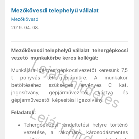
Mezőkövesdi telephelyű vállalat
Mezőkövesd
2019. 04. 08.
Mezőkövesdi telephelyű vállalat tehergépkocsi
vezető munkakörbe keres kollégát:
Munkájára igényes gépkocsivezetőt keresünk 7,5
t ponyvás tehergépjárműre. A munkakör
betöltéséhez szükséges érvényes C kat.
jogosítvány, gépjárművezetői kártya és
gépjárművezetői képesítési igazolvány.
Feladatok:
Tehergépkocsi rendeltetési helyre történő
vezetése, a rakomány károsodásmentes