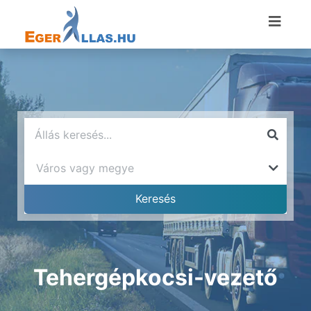
Tehergépkocsi-vezető