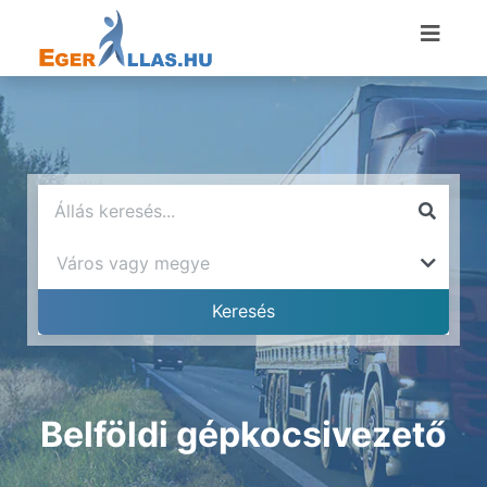
Belföldi gépkocsivezető