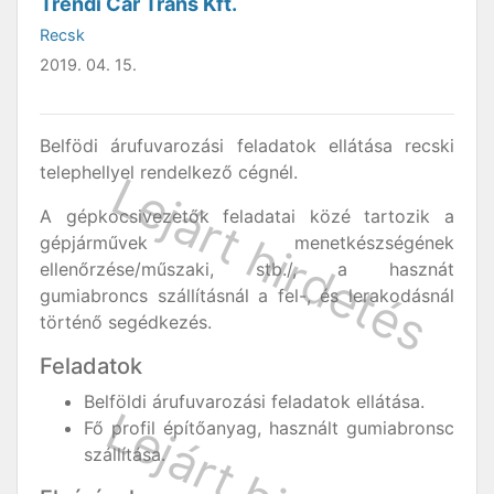
Trendi Car Trans Kft.
Recsk
2019. 04. 15.
Belfödi árufuvarozási feladatok ellátása recski
telephellyel rendelkező cégnél.
A gépkocsivezetők feladatai közé tartozik a
gépjárművek menetkészségének
ellenőrzése/műszaki, stb./, a hasznát
gumiabroncs szállításnál a fel-, és lerakodásnál
történő segédkezés.
Feladatok
Belföldi árufuvarozási feladatok ellátása.
Fő profil építőanyag, használt gumiabronsc
szállítása.