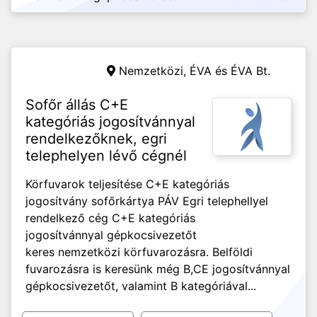
Nemzetközi,
ÉVA és ÉVA Bt.
Sofőr állás C+E
kategóriás jogosítvánnyal
rendelkezőknek, egri
telephelyen lévő cégnél
Körfuvarok teljesítése C+E kategóriás
jogosítvány sofőrkártya PÁV Egri telephellyel
rendelkező cég C+E kategóriás
jogosítvánnyal gépkocsivezetőt
keres nemzetközi körfuvarozásra. Belföldi
fuvarozásra is keresünk még B,CE jogosítvánnyal
gépkocsivezetőt, valamint B kategóriával...