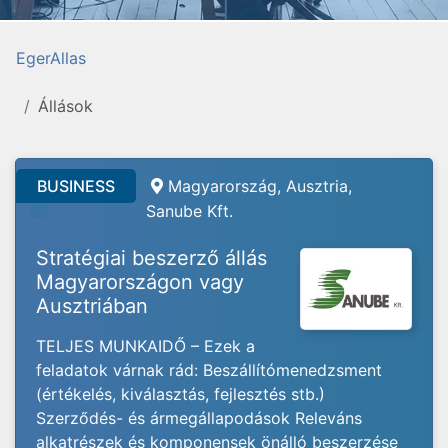
EgerAllas
Állások
BUSINESS
Magyarország, Ausztria,
Sanube Kft.
Stratégiai beszerző állás
Magyarországon vagy
Ausztriában
TELJES MUNKAIDŐ – Ezek a
feladatok várnak rád: Beszállítómenedzsment
(értékelés, kiválasztás, fejlesztés stb.)
Szerződés- és ármegállapodások Releváns
alkatrészek és komponensek önálló beszerzése