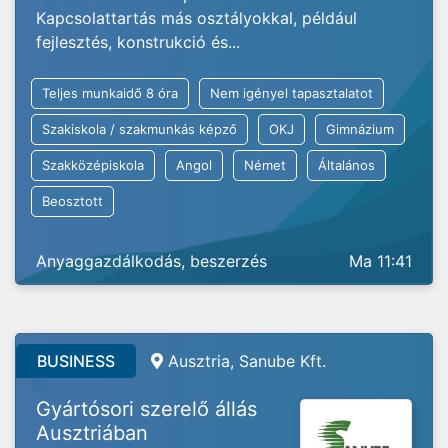
Kapcsolattartás más osztályokkal, például
fejlesztés, konstrukció és...
Teljes munkaidő 8 óra
Nem igényel tapasztalatot
Szakiskola / szakmunkás képző
OKJ
Gimnázium
Szakközépiskola
Angol
Német
Általános
Beosztott
Anyaggazdálkodás, beszerzés
Ma 11:41
BUSINESS
Ausztria,
Sanube Kft.
Gyártósori szerelő állás
Ausztriában