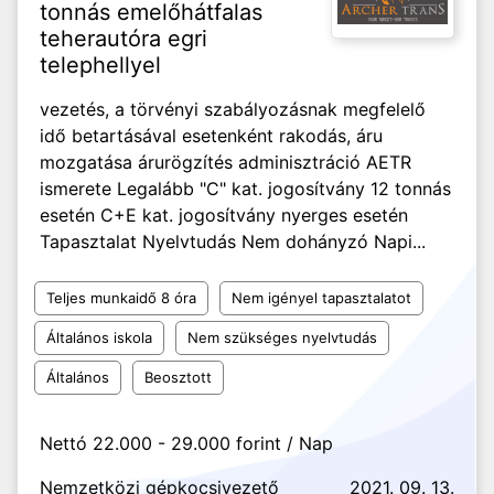
tonnás emelőhátfalas
teherautóra egri
telephellyel
vezetés, a törvényi szabályozásnak megfelelő
idő betartásával esetenként rakodás, áru
mozgatása árurögzítés adminisztráció AETR
ismerete Legalább "C" kat. jogosítvány 12 tonnás
esetén C+E kat. jogosítvány nyerges esetén
Tapasztalat Nyelvtudás Nem dohányzó Napi...
Teljes munkaidő 8 óra
Nem igényel tapasztalatot
Általános iskola
Nem szükséges nyelvtudás
Általános
Beosztott
Nettó 22.000 - 29.000 forint / Nap
Nemzetközi gépkocsivezető
2021. 09. 13.