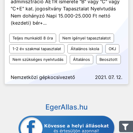
adminisztráció AETR ismerete "B" vagy "C" vagy
"C+E" kat. jogosítvány Tapasztalat Nyelvtudás
Nem dohányzó Napi 15.000-25.000 Ft nettó
(kezdeti) bér+...
Teljes munkaidő 8 óra
Nem igényel tapasztalatot
1-2 év szakmai tapasztalat
Általános iskola
OKJ
Nem szükséges nyelvtudás
Általános
Beosztott
Nemzetközi gépkocsivezető
2021. 07. 12.
EgerAllas.hu