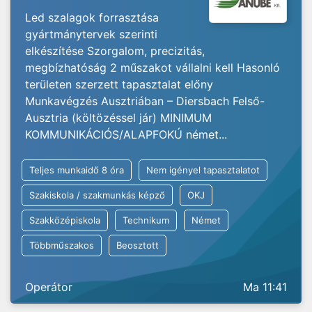
Led szalagok forrasztása
gyártmánytervek szerinti
elkészítése Szorgalom, precizitás,
megbízhatóság 2 műszakot vállalni kell Hasonló
területen szerzett tapasztalat előny
Munkavégzés Ausztriában – Diersbach Felső-
Ausztria (költözéssel jár) MINIMUM
KOMMUNIKÁCIÓS/ALAPFOKÚ német...
Teljes munkaidő 8 óra
Nem igényel tapasztalatot
Szakiskola / szakmunkás képző
OKJ
Szakközépiskola
Technikum
Német
Többműszakos
Beosztott
Operátor
Ma 11:41