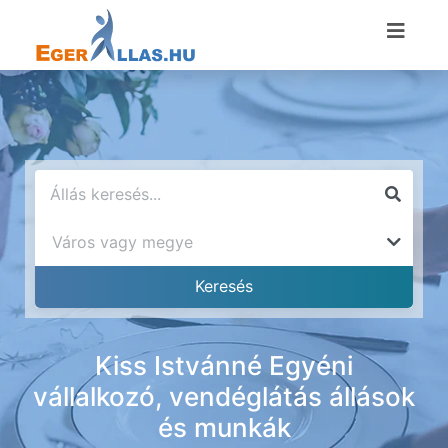
Kiss Istvánné Egyéni
vállalkozó, vendéglátás állások
és munkák