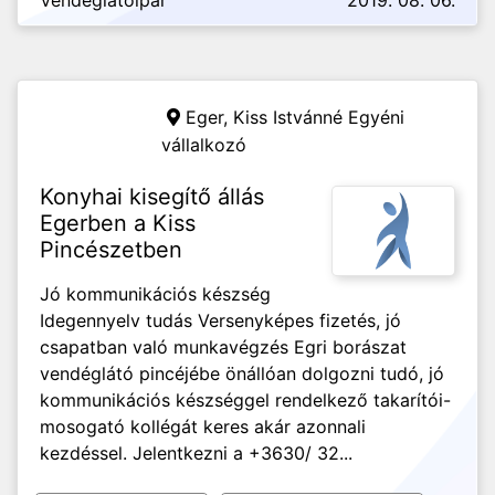
Vendéglátóipar
2019. 08. 06.
Eger,
Kiss Istvánné Egyéni
vállalkozó
Konyhai kisegítő állás
Egerben a Kiss
Pincészetben
Jó kommunikációs készség
Idegennyelv tudás Versenyképes fizetés, jó
csapatban való munkavégzés Egri borászat
vendéglátó pincéjébe önállóan dolgozni tudó, jó
kommunikációs készséggel rendelkező takarítói-
mosogató kollégát keres akár azonnali
kezdéssel. Jelentkezni a +3630/ 32...