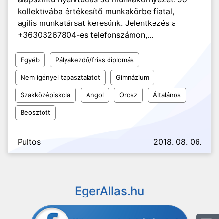
kollektívába értékesítő munkakörbe fiatal,
agilis munkatársat keresünk. Jelentkezés a
+36303267804-es telefonszámon,...
Egyéb
Pályakezdő/friss diplomás
Nem igényel tapasztalatot
Gimnázium
Szakközépiskola
Angol
Orosz
Általános
Beosztott
Pultos
2018. 08. 06.
EgerAllas.hu