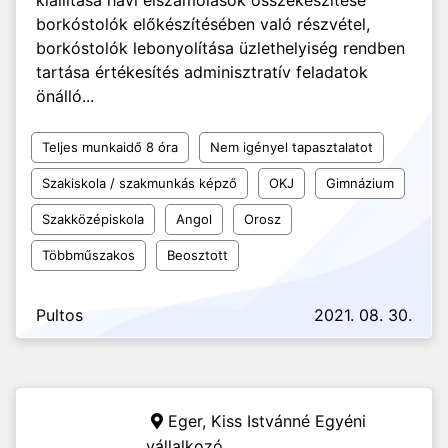
kiállítása havi elszámolások összekészítése
borkóstolók előkészítésében való részvétel,
borkóstolók lebonyolítása üzlethelyiség rendben
tartása értékesítés adminisztratív feladatok
önálló...
Teljes munkaidő 8 óra
Nem igényel tapasztalatot
Szakiskola / szakmunkás képző
OKJ
Gimnázium
Szakközépiskola
Angol
Orosz
Többműszakos
Beosztott
Pultos
2021. 08. 30.
Eger,
Kiss Istvánné Egyéni
vállalkozó