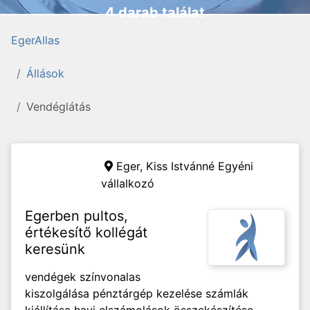
4 darab találat
EgerAllas
Állások
Vendéglátás
Eger,
Kiss Istvánné Egyéni
vállalkozó
Egerben pultos,
értékesítő kollégát
keresünk
vendégek színvonalas
kiszolgálása pénztárgép kezelése számlák