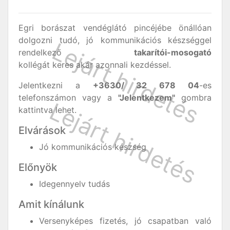
Egri borászat vendéglátó pincéjébe önállóan
dolgozni tudó, jó kommunikációs készséggel
rendelkező
takarítói-mosogató
kollégát keres akár azonnali kezdéssel.
Jelentkezni a
+3630/ 32 678 04
-es
telefonszámon vagy a
"Jelentkezem"
gombra
kattintva lehet.
Elvárások
Jó kommunikációs készség
Előnyök
Idegennyelv tudás
Amit kínálunk
Versenyképes fizetés, jó csapatban való