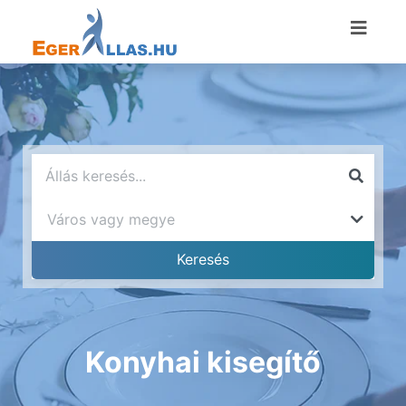
Konyhai kisegítő