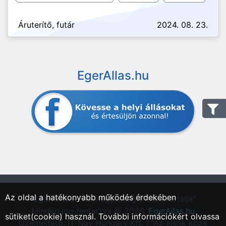
Áruterítő, futár
2024. 08. 23.
EgerAllas.hu
Az oldal a hatékonyabb működés érdekében
"Eger, Heves vármegyei régió állásportálja"
Minden jog fentartva © 2026.
EgerAllas.hu
sütiket(cookie) használ. További információkért olvassa
Üzemeltető: IT-Nav Hungary Kft. | "Az elsők közé