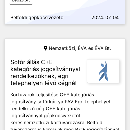
Beosztott
Belföldi gépkocsivezető
2024. 07. 04.
Nemzetközi,
ÉVA és ÉVA Bt.
Sofőr állás C+E
kategóriás jogosítvánnyal
rendelkezőknek, egri
telephelyen lévő cégnél
Körfuvarok teljesítése C+E kategóriás
jogosítvány sofőrkártya PÁV Egri telephellyel
rendelkező cég C+E kategóriás
jogosítvánnyal gépkocsivezetőt
keres nemzetközi körfuvarozásra. Belföldi
fuvarozásra is keresünk még B,CE jogosítvánnyal