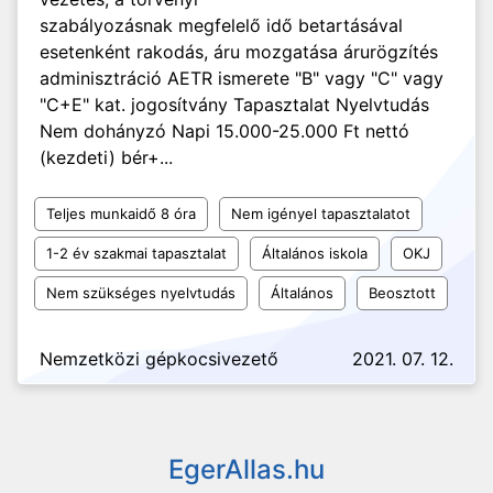
szabályozásnak megfelelő idő betartásával
esetenként rakodás, áru mozgatása árurögzítés
adminisztráció AETR ismerete "B" vagy "C" vagy
"C+E" kat. jogosítvány Tapasztalat Nyelvtudás
Nem dohányzó Napi 15.000-25.000 Ft nettó
(kezdeti) bér+...
Teljes munkaidő 8 óra
Nem igényel tapasztalatot
1-2 év szakmai tapasztalat
Általános iskola
OKJ
Nem szükséges nyelvtudás
Általános
Beosztott
Nemzetközi gépkocsivezető
2021. 07. 12.
EgerAllas.hu