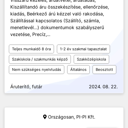
Visszáru kezelés, áruátvétel, áruátadás,
Kiszállítandó áru összekészítése, ellenőrzése,
kiadás, Beérkező árú kézzel való rakodása,
Szállítással kapcsolatos (Szállító, számla,
menetlevél…) dokumentumok szabályszerű
vezetése, Precíz,...
Teljes munkaidő 8 óra
1-2 év szakmai tapasztalat
Szakiskola / szakmunkás képző
Szakközépiskola
Nem szükséges nyelvtudás
Általános
Beosztott
Áruterítő, futár
2024. 08. 22.
Országosan,
PI-PI Kft.