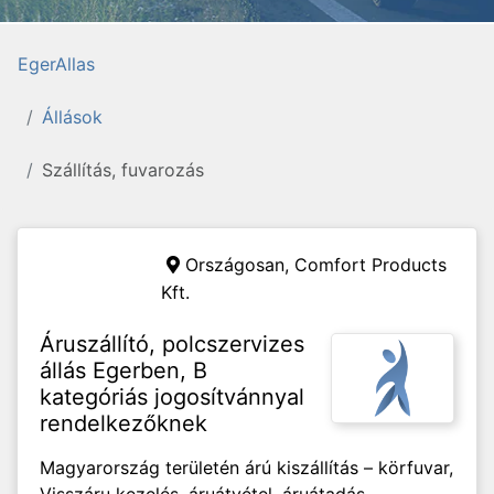
EgerAllas
Állások
Szállítás, fuvarozás
Országosan,
Comfort Products
Kft.
Áruszállító, polcszervizes
állás Egerben, B
kategóriás jogosítvánnyal
rendelkezőknek
Magyarország területén árú kiszállítás – körfuvar,