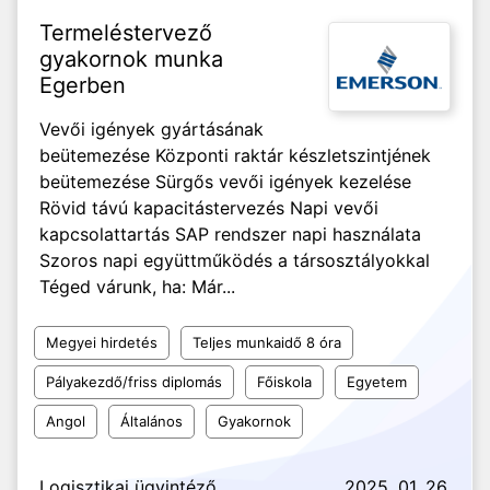
Termeléstervező
gyakornok munka
Egerben
Vevői igények gyártásának
beütemezése Központi raktár készletszintjének
beütemezése Sürgős vevői igények kezelése
Rövid távú kapacitástervezés Napi vevői
kapcsolattartás SAP rendszer napi használata
Szoros napi együttműködés a társosztályokkal
Téged várunk, ha: Már...
Megyei hirdetés
Teljes munkaidő 8 óra
Pályakezdő/friss diplomás
Főiskola
Egyetem
Angol
Általános
Gyakornok
Logisztikai ügyintéző
2025. 01. 26.