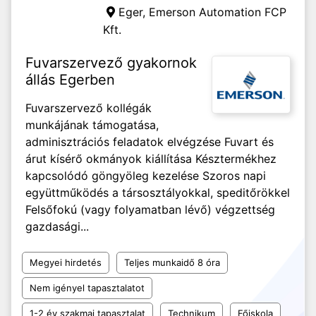
Eger,
Emerson Automation FCP
Kft.
Fuvarszervező gyakornok
állás Egerben
Fuvarszervező kollégák
munkájának támogatása,
adminisztrációs feladatok elvégzése Fuvart és
árut kísérő okmányok kiállítása Késztermékhez
kapcsolódó göngyöleg kezelése Szoros napi
együttműködés a társosztályokkal, speditőrökkel
Felsőfokú (vagy folyamatban lévő) végzettség
gazdasági...
Megyei hirdetés
Teljes munkaidő 8 óra
Nem igényel tapasztalatot
1-2 év szakmai tapasztalat
Technikum
Főiskola