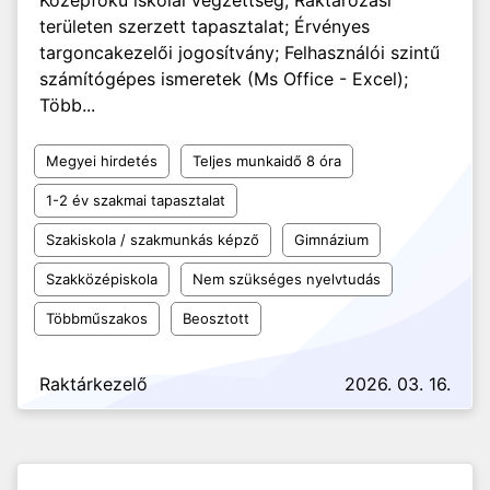
Középfokú iskolai végzettség; Raktározási
területen szerzett tapasztalat; Érvényes
targoncakezelői jogosítvány; Felhasználói szintű
számítógépes ismeretek (Ms Office - Excel);
Több...
Megyei hirdetés
Teljes munkaidő 8 óra
1-2 év szakmai tapasztalat
Szakiskola / szakmunkás képző
Gimnázium
Szakközépiskola
Nem szükséges nyelvtudás
Többműszakos
Beosztott
Raktárkezelő
2026. 03. 16.