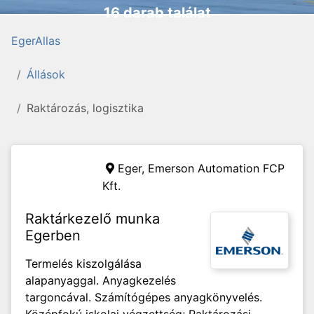
16 darab találat
EgerAllas
Állások
Raktározás, logisztika
Eger,
Emerson Automation FCP
Kft.
Raktárkezelő munka
Egerben
Termelés kiszolgálása
alapanyaggal. Anyagkezelés
targoncával. Számítógépes anyagkönyvelés.