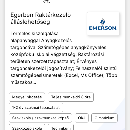
Kft.
Egerben Raktárkezelő
álláslehetőség
Termelés kiszolgálása
alapanyaggal Anyagkezelés
targoncával Számítógépes anyagkönyvelés
Középfokú iskolai végzettség; Raktározási
területen szerzetttapasztalat; Érvényes
targoncakezelői jogosítvány; Felhasználói szintű
számítógépesismeretek (Excel, Ms Office); Több
műszakos...
Megyei hirdetés
Teljes munkaidő 8 óra
1-2 év szakmai tapasztalat
Szakiskola / szakmunkás képző
OKJ
Gimnázium
Szakközépiskola
Technikum