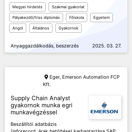
Megyei hirdetés
Szakmai gyakorlat
Pályakezdő/friss diplomás
Főiskola
Egyetem
Angol
Általános
Gyakornok
Anyaggazdálkodás, beszerzés
2025. 03. 27.
Eger,
Emerson Automation FCP
Kft.
Supply Chain Analyst
gyakornok munka egri
munkavégzéssel
Beszállítói adatbázis
(inforecord, árak betöltése) karbantartása SAP