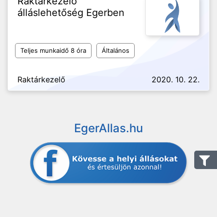
Raktárkezelő
álláslehetőség Egerben
Teljes munkaidő 8 óra
Általános
Raktárkezelő
2020. 10. 22.
EgerAllas.hu