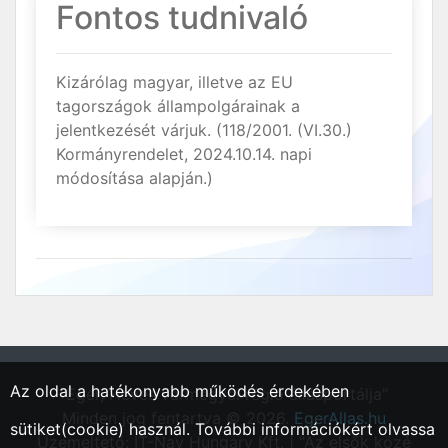
Fontos tudnivaló
Kizárólag magyar, illetve az EU
tagországok állampolgárainak a
jelentkezését várjuk. (118/2001. (VI.30.)
Kormányrendelet, 2024.10.14. napi
módosítása alapján.)
Az oldal a hatékonyabb működés érdekében
"Eger, Heves vármegyei régió állásportálja"
Minden jog fentartva © 2026.
EgerAllas.hu
sütiket(cookie) használ. További információkért olvassa
Üzemeltető: IT-Nav Hungary Kft. | "Az elsők közé