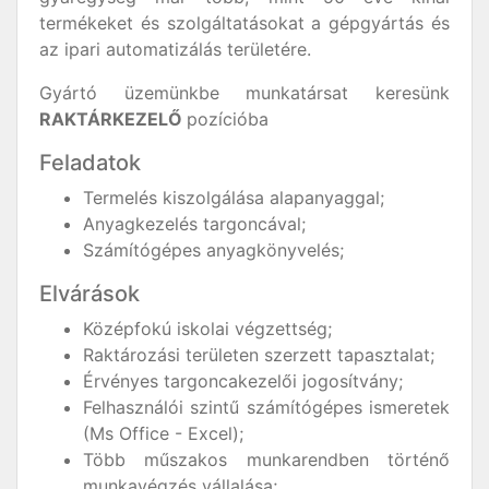
termékeket és szolgáltatásokat a gépgyártás és
az ipari automatizálás területére.
Gyártó üzemünkbe munkatársat keresünk
RAKTÁRKEZELŐ
pozícióba
Feladatok
Termelés kiszolgálása alapanyaggal;
Anyagkezelés targoncával;
Számítógépes anyagkönyvelés;
Elvárások
Középfokú iskolai végzettség;
Raktározási területen szerzett tapasztalat;
Érvényes targoncakezelői jogosítvány;
Felhasználói szintű számítógépes ismeretek
(Ms Office - Excel);
Több műszakos munkarendben történő
munkavégzés vállalása;