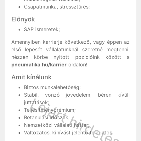
Csapatmunka, stressztűrés;
Előnyök
SAP ismeretek;
Amennyiben karrierje következő, vagy éppen az
első lépését vállalatunknál szeretné megtenni,
nézzen körbe nyitott pozícióink között a
pneumatika.hu/karrier
oldalon!
Amit kínálunk
Biztos munkalehetőség;
Stabil, vonzó jövedelem, béren kívüli
juttatások;
Teljesítményprémium;
Betanulási időszak;
Nemzetközi vállalati háttér;
Változatos, kihívást jelentő feladatok