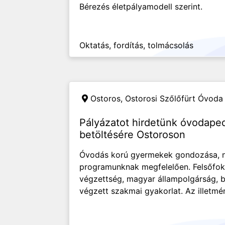
Bérezés életpályamodell szerint.
Oktatás, fordítás, tolmácsolás
Ostoros,
Ostorosi Szőlőfürt Óvoda
Pályázatot hirdetünk óvodap
betöltésére Ostoroson
Óvodás korú gyermekek gondozása, n
programunknak megfelelően. Felsőfo
végzettség, magyar állampolgárság, 
végzett szakmai gyakorlat. Az illetmén