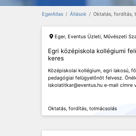
EgerAllas
Állások
Oktatás, fordítás,
Eger,
Eventus Üzleti, Művészeti S
Egri középiskola kollégiumi fe
keres
Középiskolai kollégium, egri lakosú, f
pedagógiai felügyelőnőt felvesz. Önél
iskolatitkar@eventus.hu e-mail címre 
Oktatás, fordítás, tolmácsolás