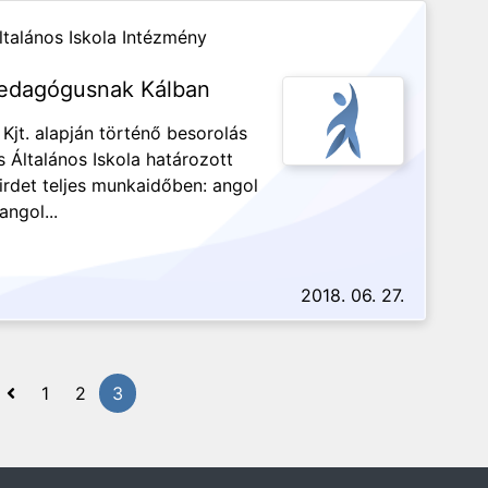
ltalános Iskola Intézmény
pedagógusnak Kálban
 Kjt. alapján történő besorolás
s Általános Iskola határozott
irdet teljes munkaidőben: angol
ngol...
2018. 06. 27.
1
2
3