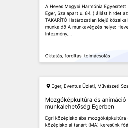
A Heves Megyei Harmónia Egyesített 
Eger, Szalapart u. 84. ) állást hirdet 
TAKARÍTÓ Határozatlan idejű közalkal
munkaidő A munkavégzés helye: Heves
Intézmény,...
Oktatás, fordítás, tolmácsolás
Eger,
Eventus Üzleti, Művészeti S
Mozgóképkultúra és animáció 
munkalehetőség Egerben
Egri középiskolába mozgóképkultúra 
középiskolai tanárt (MA) keresünk főá