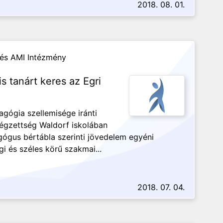
2018. 08. 01.
a és AMI Intézmény
 tanárt keres az Egri
gógia szellemisége iránti
égzettség Waldorf iskolában
gógus bértábla szerinti jövedelem egyéni
gi és széles körű szakmai...
2018. 07. 04.