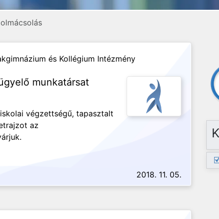
 tolmácsolás
zakgimnázium és Kollégium Intézmény
lügyelő munkatársat
őiskolai végzettségű, tapasztalt
etrajzot az
K
várjuk.
2018. 11. 05.