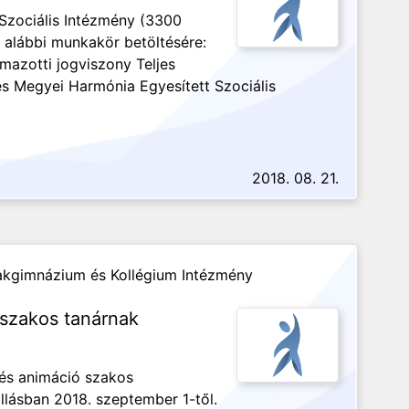
Szociális Intézmény (3300
az alábbi munkakör betöltésére:
mazotti jogviszony Teljes
 Megyei Harmónia Egyesített Szociális
2018. 08. 21.
zakgimnázium és Kollégium Intézmény
szakos tanárnak
és animáció szakos
llásban 2018. szeptember 1-től.