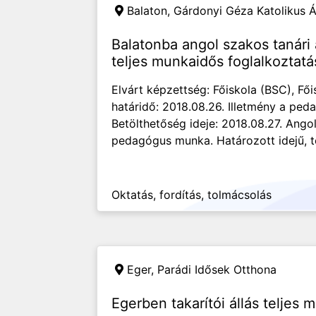
Balaton,
Gárdonyi Géza Katolikus Á
Balatonba angol szakos tanári á
teljes munkaidős foglalkoztatá
Elvárt képzettség: Főiskola (BSC), Fői
határidő: 2018.08.26. Illetmény a pe
Betölthetőség ideje: 2018.08.27. Ango
pedagógus munka. Határozott idejű, te
Oktatás, fordítás, tolmácsolás
Eger,
Parádi Idősek Otthona
Egerben takarítói állás teljes