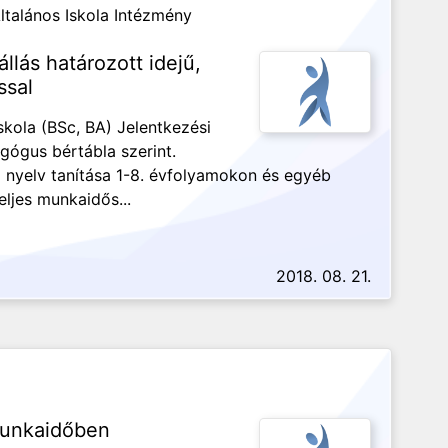
ltalános Iskola Intézmény
llás határozott idejű,
ssal
skola (BSc, BA) Jelentkezési
dagógus bértábla szerint.
l nyelv tanítása 1-8. évfolyamokon és egyéb
ljes munkaidős...
2018. 08. 21.
 munkaidőben