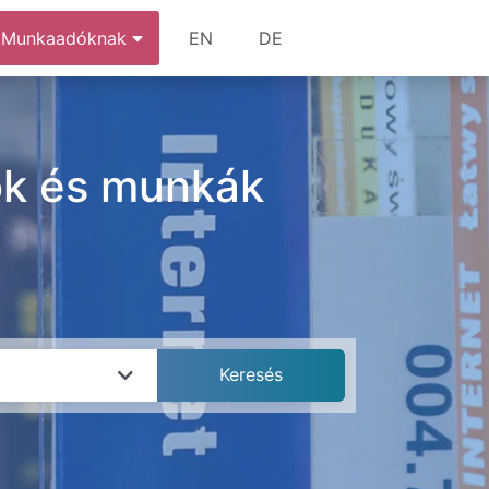
Munkaadóknak
EN
DE
sok és munkák