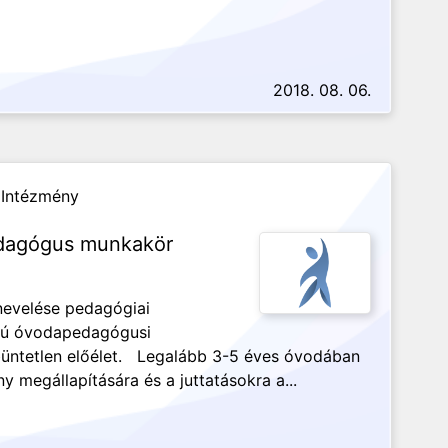
2018. 08. 06.
 Intézmény
edagógus munkakör
evelése pedagógiai
kú óvodapedagógusi
büntetlen előélet. Legalább 3-5 éves óvodában
y megállapítására és a juttatásokra a...