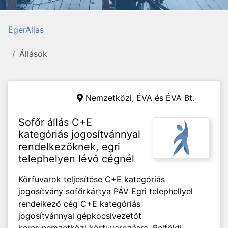
EgerAllas
Állások
Nemzetközi,
ÉVA és ÉVA Bt.
Sofőr állás C+E
kategóriás jogosítvánnyal
rendelkezőknek, egri
telephelyen lévő cégnél
Körfuvarok teljesítése C+E kategóriás
jogosítvány sofőrkártya PÁV Egri telephellyel
rendelkező cég C+E kategóriás
jogosítvánnyal gépkocsivezetőt