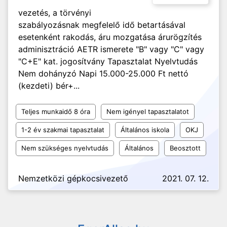
vezetés, a törvényi
szabályozásnak megfelelő idő betartásával
esetenként rakodás, áru mozgatása árurögzítés
adminisztráció AETR ismerete "B" vagy "C" vagy
"C+E" kat. jogosítvány Tapasztalat Nyelvtudás
Nem dohányzó Napi 15.000-25.000 Ft nettó
(kezdeti) bér+...
Teljes munkaidő 8 óra
Nem igényel tapasztalatot
1-2 év szakmai tapasztalat
Általános iskola
OKJ
Nem szükséges nyelvtudás
Általános
Beosztott
Nemzetközi gépkocsivezető
2021. 07. 12.