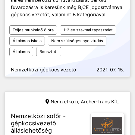
keres nemzetközi körfuvarozásra. Belföldi
fuvarozásra is keresünk még B,CE jogosítvánnyal
gépkocsivezetőt, valamint B kategóriával...
Teljes munkaidő 8 óra
1-2 év szakmai tapasztalat
Általános iskola
Nem szükséges nyelvtudás
Általános
Beosztott
Nemzetközi gépkocsivezető
2021. 07. 15.
Nemzetközi,
Archer-Trans Kft.
Nemzetközi sofőr -
gépkocsivezető
álláslehetőség