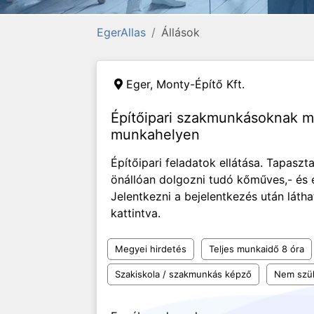
EgerAllas
Állások
Eger,
Monty-Építő Kft.
Építőipari szakmunkásoknak m
munkahelyen
Építőipari feladatok ellátása. Tapaszt
önállóan dolgozni tudó kőműves,- és 
Jelentkezni a bejelentkezés után lát
kattintva.
Megyei hirdetés
Teljes munkaidő 8 óra
Szakiskola / szakmunkás képző
Nem szü