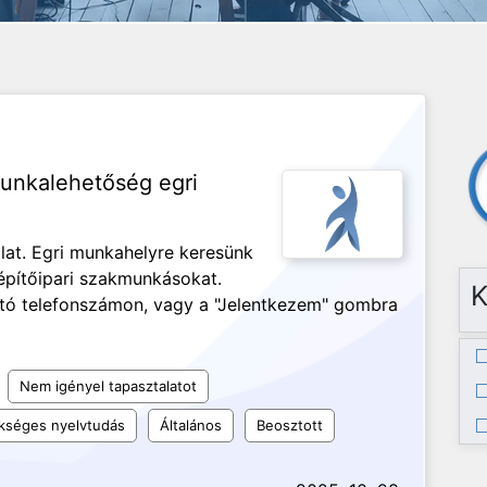
unkalehetőség egri
alat. Egri munkahelyre keresünk
építőipari szakmunkásokat.
K
ható telefonszámon, vagy a "Jelentkezem" gombra
Nem igényel tapasztalatot
kséges nyelvtudás
Általános
Beosztott