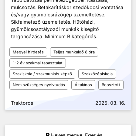
Tápoldatozás permetezőgéppel. Kaszálás,
mulcsozás. Betakarításkor szedőkocsi vontatása
és/vagy gyümölcsrázógép üzemeltetése.
Síkfalmetsző üzemeltetés. Hűtőházi,
gyümölcsosztályozói munkák kisegítő
targoncázása. Minimum B kategóriás...
Megyei hirdetés
Teljes munkaidő 8 óra
1-2 év szakmai tapasztalat
Szakiskola / szakmunkás képző
Szakközépiskola
Nem szükséges nyelvtudás
Általános
Beosztott
Traktoros
2025. 03. 16.
Heves megye, Eger és