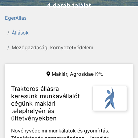
4 darab találat
EgerAllas
Állások
Mezőgazdaság, környezetvédelem
Maklár,
Agrosidae Kft.
Traktoros állásra
keresünk munkavállalót
cégünk maklári
telephelyén és
ültetvényekben
Növényvédelmi munkálatok és gyomírtás.