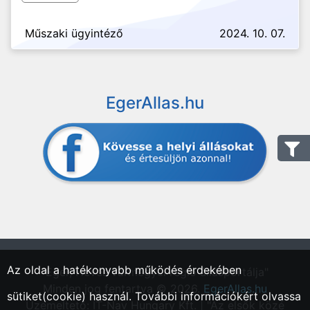
Műszaki ügyintéző
2024. 10. 07.
EgerAllas.hu
Az oldal a hatékonyabb működés érdekében
"Eger, Heves vármegyei régió állásportálja"
Minden jog fentartva © 2026.
EgerAllas.hu
sütiket(cookie) használ. További információkért olvassa
Üzemeltető: IT-Nav Hungary Kft. | "Az elsők közé