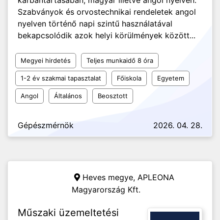
karbantartásában, magyar illetve angol nyelven.
Szabványok és orvostechnikai rendeletek angol
nyelven történő napi szintű használatával
bekapcsolódik azok helyi körülmények között...
Megyei hirdetés
Teljes munkaidő 8 óra
1-2 év szakmai tapasztalat
Főiskola
Egyetem
Angol
Általános
Beosztott
Gépészmérnök
2026. 04. 28.
Heves megye,
APLEONA
Magyarország Kft.
Műszaki üzemeltetési