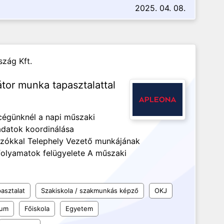
2025. 04. 08.
zág Kft.
tor munka tapasztalattal
cégünknél a napi műszaki
adatok koordinálása
kozókkal Telephely Vezető munkájának
folyamatok felügyelete A műszaki
asztalat
Szakiskola / szakmunkás képző
OKJ
kum
Főiskola
Egyetem