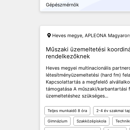
Gépészmérnök
Heves megye,
APLEONA Magyarors
Műszaki üzemeltetési koordiná
rendelkezőknek
Heves megyei multinacionális partner
létesítményüzemeltetési (hard fm) fel
Kapcsolattartás a megfelelő alvállal
támogatása A műszaki/karbantartási 
üzemeltetéshez szükséges...
Teljes munkaidő 8 óra
2-4 év szakmai tap
Gimnázium
Szakközépiskola
Techni