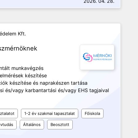
2026. 04. 28.
delem Kft.
észmérnöknek
entált munkavégzés
elmérések készítése
iók készítése és naprakészen tartása
 és/vagy karbantartási és/vagy EHS tagjaival
ztalatot
1-2 év szakmai tapasztalat
Főiskola
vtudás
Általános
Beosztott