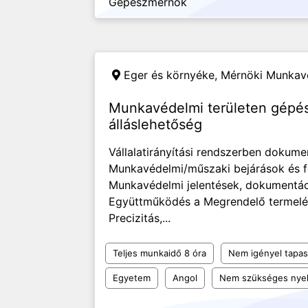
Gépészmérnök
Eger és környéke,
Mérnöki Munkavé
Munkavédelmi területen gép
álláslehetőség
Vállalatirányítási rendszerben dokum
Munkavédelmi/műszaki bejárások és f
Munkavédelmi jelentések, dokumentác
Együttműködés a Megrendelő termelési
Precizitás,...
Teljes munkaidő 8 óra
Nem igényel tapas
Egyetem
Angol
Nem szükséges nyel