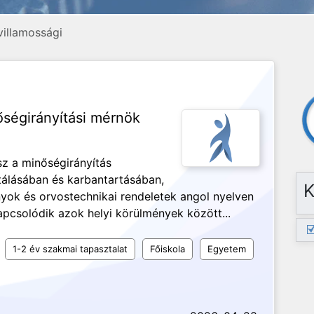
villamossági
ségirányítási mérnök
sz a minőségirányítás
tálásában és karbantartásában,
K
nyok és orvostechnikai rendeletek angol nyelven
apcsolódik azok helyi körülmények között...
1-2 év szakmai tapasztalat
Főiskola
Egyetem