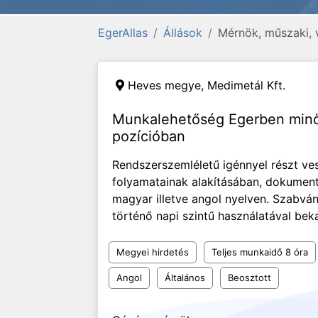
EgerAllas
Állások
Mérnök, műszaki, 
Heves megye,
Medimetál Kft.
Munkalehetőség Egerben minő
pozícióban
Rendszerszemléletű igénnyel részt ve
folyamatainak alakításában, dokumen
magyar illetve angol nyelven. Szabvá
történő napi szintű használatával bek
Megyei hirdetés
Teljes munkaidő 8 óra
Angol
Általános
Beosztott