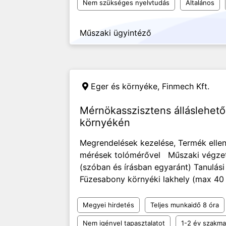
Nem szükséges nyelvtudás
Általános
Műszaki ügyintéző
Eger és környéke,
Finmech Kft.
Mérnökasszisztens álláslehet
környékén
Megrendelések kezelése, Termék ellen
mérések tolómérővel Műszaki végzet
(szóban és írásban egyaránt) Tanulási
Füzesabony környéki lakhely (max 40 
Megyei hirdetés
Teljes munkaidő 8 óra
Nem igényel tapasztalatot
1-2 év szakmai