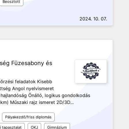
Beosztott
2024. 10. 07.
őség Füzesabony és
őrzési feladatok Kisebb
tség Angol nyelvismeret
 hajlandóság Önálló, logikus gondolkodás
km) Műszaki rajz ismeret 2D/3D...
Pályakezdő/friss diplomás
 tapasztalat
OKJ
Gimnázium