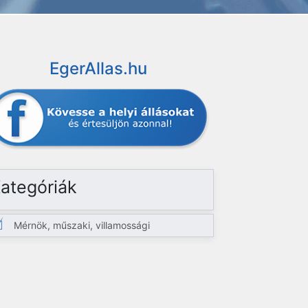
EgerAllas.hu
ategóriák
Mérnök, műszaki, villamossági