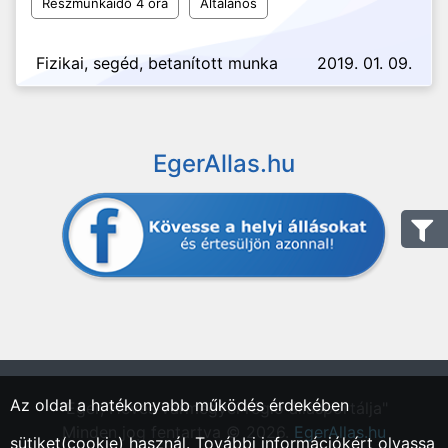
Részmunkaidő 4 óra
Általános
Fizikai, segéd, betanított munka
2019. 01. 09.
EgerAllas.hu
Az oldal a hatékonyabb működés érdekében
"Eger, Heves vármegyei régió állásportálja"
Minden jog fentartva © 2026.
EgerAllas.hu
sütiket(cookie) használ. További információkért olvassa