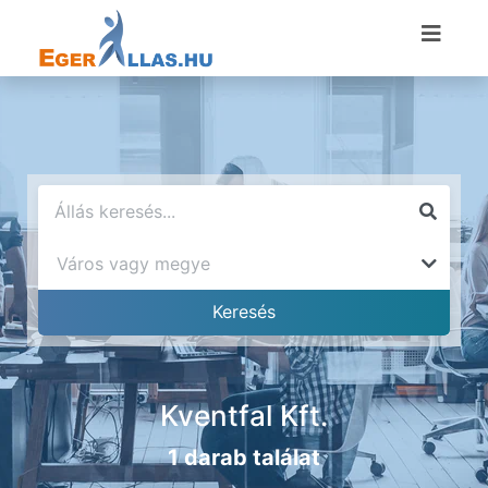
Kventfal Kft.
1 darab találat