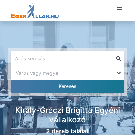
Király-Gréczi Brigitta Egyéni
vállalkozó
2 darab találat