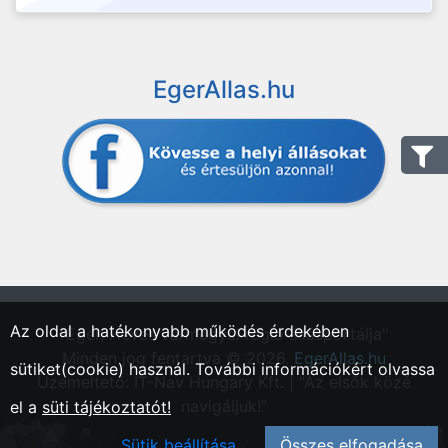
EgerAllas.hu
Az oldal a hatékonyabb működés érdekében
"Eger, Heves vármegyei régió állásportálja"
Minden jog fentartva © 2026.
EgerAllas.hu
sütiket(cookie) használ. További információkért olvassa
Üzemeltető: IT-Nav Hungary Kft. | "Az elsők közé
navigáljuk!"
el a
süti tájékoztatót!
Sütik beállítása
Összes elfogadása