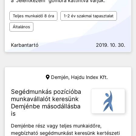
a "Jelentkezem" gombra kattintva várjuk.
Teljes munkaidő 8 óra
1-2 év szakmai tapasztalat
Általános
Karbantartó
2019. 10. 30.
Demjén,
Hajdu Index Kft.
Segédmunkás pozícióba
munkavállalót keresünk
Demjénbe másodállásba
is
Demjénbe rész vagy teljes munkaidőre,
megbízható segédmunkást keresünk kertészeti