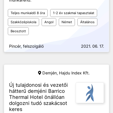
munkarend.
Teljes munkaidő 8 óra
1-2 év szakmai tapasztalat
Szakközépiskola
Angol
Német
Általános
Beosztott
Pincér, felszolgáló
2021. 06. 17.
Demjén,
Hajdu Index Kft.
Új tulajdonosi és vezetői
hátterű demjéni Barrico
Thermal Hotel önállóan
dolgozni tudó szakácsot
keres