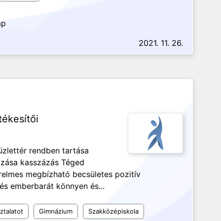
ap
2021. 11. 26.
tékesítői
 üzlettér rendben tartása
razása kasszázás Téged
ürelmes megbízható becsületes pozitív
-és emberbarát könnyen és...
ztalatot
Gimnázium
Szakközépiskola