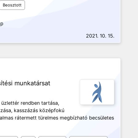
Beosztott
ap
2021. 10. 15.
ítési munkatársat
, üzlettér rendben tartása,
razása, kasszázás középfokú
lmas rátermett türelmes megbízható becsületes