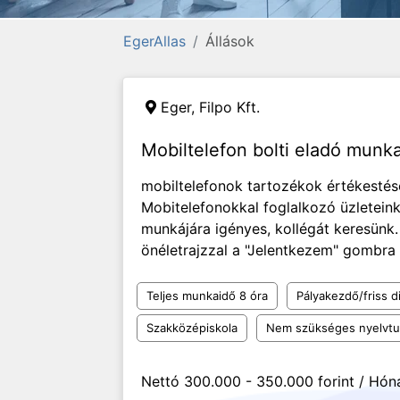
EgerAllas
Állások
Eger,
Filpo Kft.
Mobiltelefon bolti eladó munka
mobiltelefonok tartozékok értékestés
Mobitelefonokkal foglalkozó üzleteink
munkájára igényes, kollégát keresünk.
önéletrajzzal a "Jelentkezem" gombra k
Teljes munkaidő 8 óra
Pályakezdő/friss d
Szakközépiskola
Nem szükséges nyelvt
Nettó 300.000 - 350.000 forint / Hón