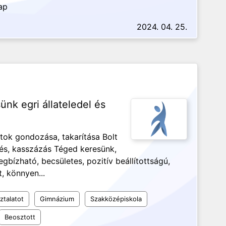
ap
2024. 04. 25.
ünk egri állateledel és
atok gondozása, takarítása Bolt
ezés, kasszázás Téged keresünk,
́zható, becsületes, pozitív beállítottságú,
t, könnyen...
ztalatot
Gimnázium
Szakközépiskola
Beosztott