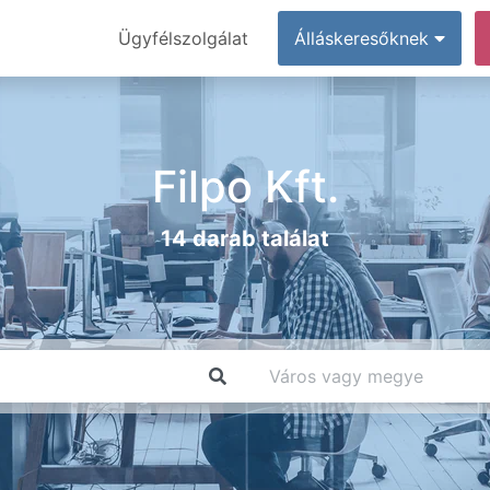
Ügyfélszolgálat
Álláskeresőknek
Filpo Kft.
14 darab találat