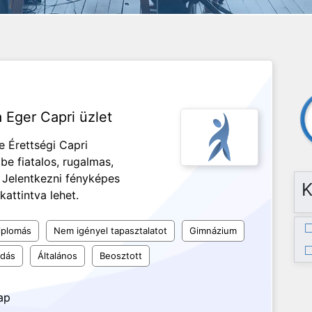
 Eger Capri üzlet
e Érettségi Capri
be fiatalos, rugalmas,
 Jelentkezni fényképes
K
attintva lehet.
iplomás
Nem igényel tapasztalatot
Gimnázium
udás
Általános
Beosztott
ap