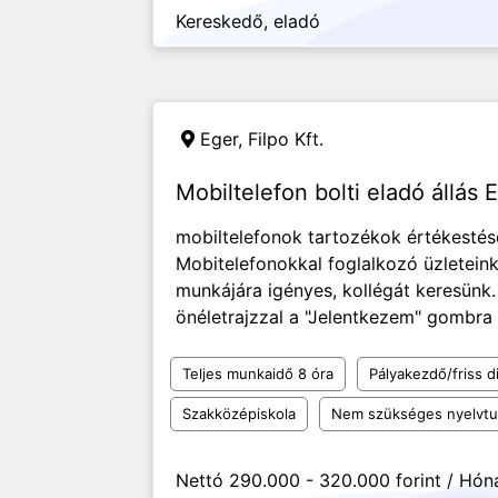
Kereskedő, eladó
Eger,
Filpo Kft.
Mobiltelefon bolti eladó állás 
mobiltelefonok tartozékok értékestés
Mobitelefonokkal foglalkozó üzleteink
munkájára igényes, kollégát keresünk.
önéletrajzzal a "Jelentkezem" gombra k
Teljes munkaidő 8 óra
Pályakezdő/friss d
Szakközépiskola
Nem szükséges nyelvt
Nettó 290.000 - 320.000 forint / Hón