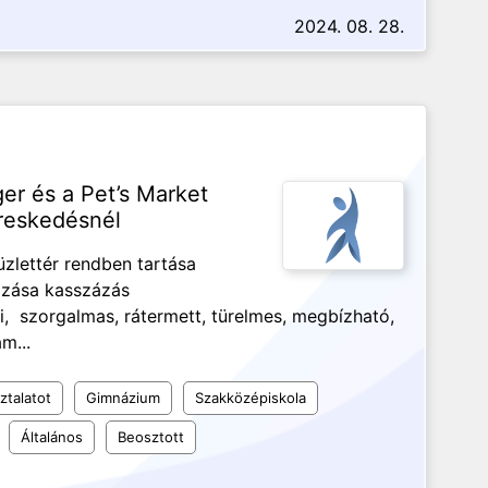
2024. 08. 28.
r és a Pet’s Market
kereskedésnél
 üzlettér rendben tartása
azása kasszázás
 szorgalmas, rátermett, türelmes, megbízható,
́m...
ztalatot
Gimnázium
Szakközépiskola
Általános
Beosztott