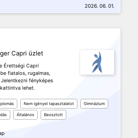
2026. 06. 01.
Eger Capri üzlet
e Érettségi Capri
be fiatalos, rugalmas,
 Jelentkezni fényképes
attintva lehet.
iplomás
Nem igényel tapasztalatot
Gimnázium
udás
Általános
Beosztott
ap