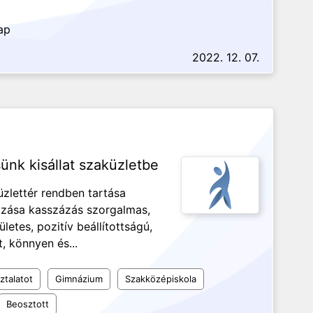
ap
2022. 12. 07.
ünk kisállat szaküzletbe
 üzlettér rendben tartása
razása kasszázás szorgalmas,
etes, pozitív beállítottságú,
, könnyen és...
ztalatot
Gimnázium
Szakközépiskola
Beosztott