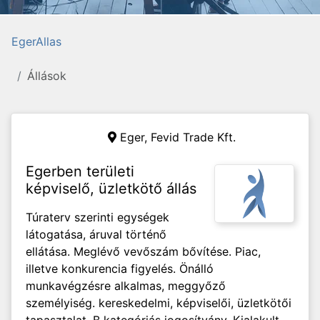
EgerAllas
Állások
Eger,
Fevid Trade Kft.
Egerben területi
képviselő, üzletkötő állás
Túraterv szerinti egységek
látogatása, áruval történő
ellátása. Meglévő vevőszám bővítése. Piac,
illetve konkurencia figyelés. Önálló
munkavégzésre alkalmas, meggyőző
személyiség. kereskedelmi, képviselői, üzletkötői