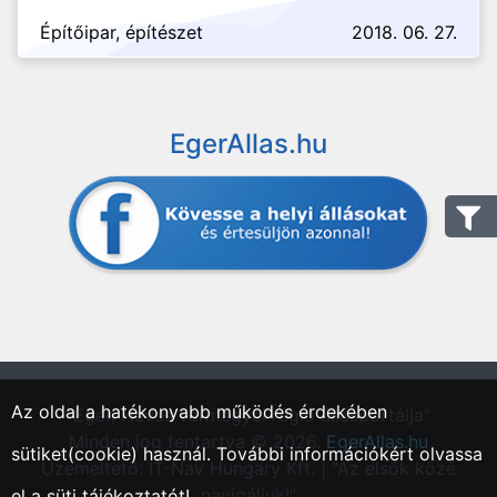
Építőipar, építészet
2018. 06. 27.
EgerAllas.hu
Az oldal a hatékonyabb működés érdekében
"Eger, Heves vármegyei régió állásportálja"
Minden jog fentartva © 2026.
EgerAllas.hu
sütiket(cookie) használ. További információkért olvassa
Üzemeltető: IT-Nav Hungary Kft. | "Az elsők közé
navigáljuk!"
el a
süti tájékoztatót!