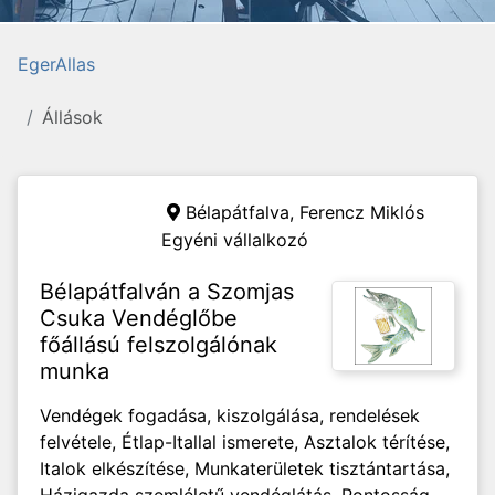
EgerAllas
Állások
Bélapátfalva,
Ferencz Miklós
Egyéni vállalkozó
Bélapátfalván a Szomjas
Csuka Vendéglőbe
főállású felszolgálónak
munka
Vendégek fogadása, kiszolgálása, rendelések
felvétele, Étlap-Itallal ismerete, Asztalok térítése,
Italok elkészítése, Munkaterületek tisztántartása,