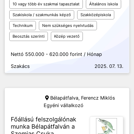
10 vagy több év szakmai tapasztalat
Általános iskola
Szakiskola / szakmunkás képző
Szakközépiskola
Technikum
Nem szükséges nyelvtudás
Beosztás szerinti
Közép vezető
Nettó 550.000 - 620.000 forint / Hónap
Szakács
2025. 07. 13.
Bélapátfalva,
Ferencz Miklós
Egyéni vállalkozó
Főállású felszolgálónak
munka Bélapátfalván a
Szomjas Csuka