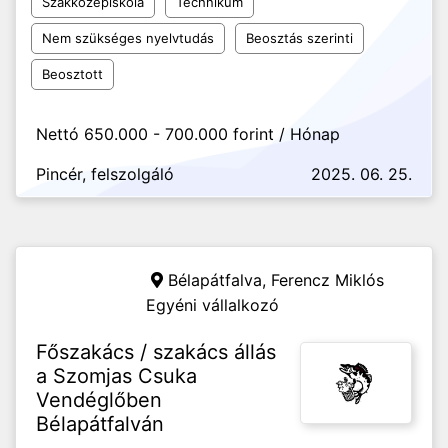
Szakközépiskola
Technikum
Nem szükséges nyelvtudás
Beosztás szerinti
Beosztott
Nettó 650.000 - 700.000 forint / Hónap
Pincér, felszolgáló
2025. 06. 25.
Bélapátfalva,
Ferencz Miklós
Egyéni vállalkozó
Főszakács / szakács állás
a Szomjas Csuka
Vendéglőben
Bélapátfalván