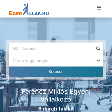
Ferencz Miklós Egyéni
vállalkozó
6 darab találat