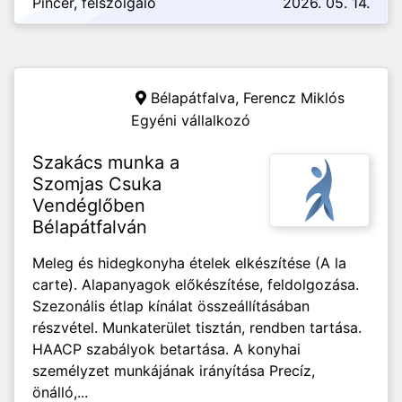
Pincér, felszolgáló
2026. 05. 14.
Bélapátfalva,
Ferencz Miklós
Egyéni vállalkozó
Szakács munka a
Szomjas Csuka
Vendéglőben
Bélapátfalván
Meleg és hidegkonyha ételek elkészítése (A la
carte). Alapanyagok előkészítése, feldolgozása.
Szezonális étlap kínálat összeállításában
részvétel. Munkaterület tisztán, rendben tartása.
HAACP szabályok betartása. A konyhai
személyzet munkájának irányítása Precíz,
önálló,...