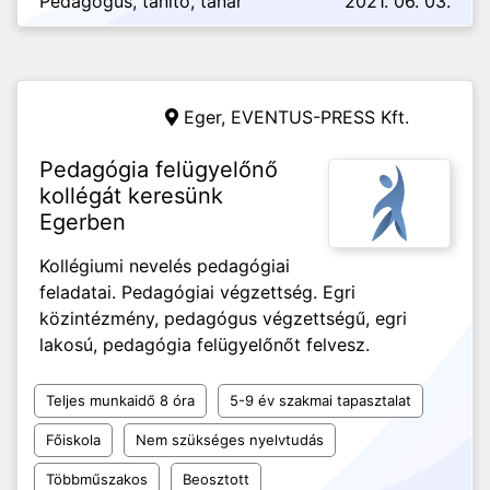
Pedagógus, tanító, tanár
2021. 06. 03.
Eger,
EVENTUS-PRESS Kft.
Pedagógia felügyelőnő
kollégát keresünk
Egerben
Kollégiumi nevelés pedagógiai
feladatai. Pedagógiai végzettség. Egri
közintézmény, pedagógus végzettségű, egri
lakosú, pedagógia felügyelőnőt felvesz.
Teljes munkaidő 8 óra
5-9 év szakmai tapasztalat
Főiskola
Nem szükséges nyelvtudás
Többműszakos
Beosztott