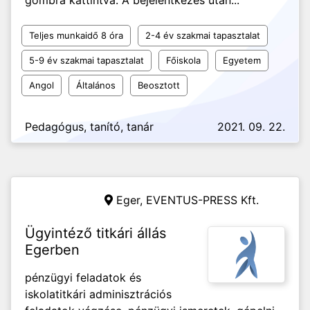
gombra kattintva. A bejelentkezés után...
Teljes munkaidő 8 óra
2-4 év szakmai tapasztalat
5-9 év szakmai tapasztalat
Főiskola
Egyetem
Angol
Általános
Beosztott
Pedagógus, tanító, tanár
2021. 09. 22.
Eger,
EVENTUS-PRESS Kft.
Ügyintéző titkári állás
Egerben
pénzügyi feladatok és
iskolatitkári adminisztrációs