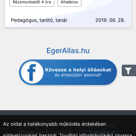
Részmunkaidő 4 óra
Általános
Pedagógus, tanító, tanár
2019. 06. 28.
EgerAllas.hu
Az oldal a hatékonyabb működés érdekében
"Eger, Heves vármegyei régió állásportálja"
Minden jog fentartva © 2026.
EgerAllas.hu
sütiket(cookie) használ. További információkért olvassa