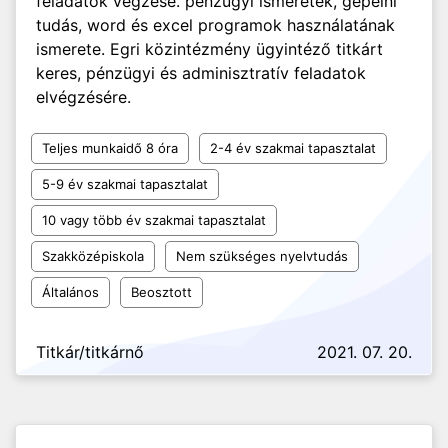
feladatok végzése. pénzügyi ismeretek, gépelni
tudás, word és excel programok használatának
ismerete. Egri közintézmény ügyintéző titkárt
keres, pénzügyi és adminisztratív feladatok
elvégzésére.
Teljes munkaidő 8 óra
2-4 év szakmai tapasztalat
5-9 év szakmai tapasztalat
10 vagy több év szakmai tapasztalat
Szakközépiskola
Nem szükséges nyelvtudás
Általános
Beosztott
Titkár/titkárnő
2021. 07. 20.