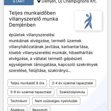
START
Demjén,
Új Champignons Kft.
Teljes munkaidőben
villanyszerelő munka
Demjénben
épületek villanyszerelési
munkáinak elvégzése, termelő üzemek
villanyhálózatának javítása, karbantartása,
kisebb villanyszerelési munkák, hibaelhárítás
elvégzése, a vállalat termelő gépészeti
egységeinek támogatása, kapcsoló szekrények
szerelése, felújítása, szakirányú...
Teljes munkaidő 8 óra
2-4 év szakmai tapasztalat
5-9 év szakmai tapasztalat
Szakközépiskola
Technikum
Nem szükséges nyelvtudás
Általános
Beosztott