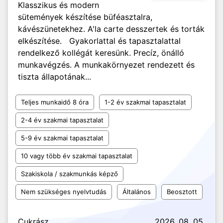
Klasszikus és modern
sütemények készítése büféasztalra,
kávészünetekhez. A'la carte desszertek és torták
elkészítése. Gyakorlattal és tapasztalattal
rendelkező kollégát keresünk. Precíz, önálló
munkavégzés. A munkakörnyezet rendezett és
tiszta állapotának...
Teljes munkaidő 8 óra
1-2 év szakmai tapasztalat
2-4 év szakmai tapasztalat
5-9 év szakmai tapasztalat
10 vagy több év szakmai tapasztalat
Szakiskola / szakmunkás képző
Nem szükséges nyelvtudás
Általános
Beosztott
Cukrász
2026. 08. 05.