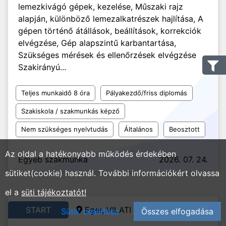
lemezkivágó gépek, kezelése, Műszaki rajz
alapján, különböző lemezalkatrészek hajlítása, A
gépen történő átállások, beállítások, korrekciók
elvégzése, Gép alapszintű karbantartása,
Szükséges mérések és ellenőrzések elvégzése
Szakirányú...
Teljes munkaidő 8 óra
Pályakezdő/friss diplomás
Szakiskola / szakmunkás képző
Nem szükséges nyelvtudás
Általános
Beosztott
Az oldal a hatékonyabb működés érdekében
Egyéb szakmunka
2026. 07. 24.
sütiket(cookie) használ. További információkért olvassa
el a
süti tájékoztatót!
START
Eger,
VILATI Gyártó Zrt.
Sütik beállítása
Összes elfogadása