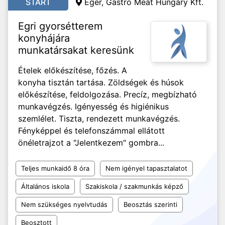
START
Eger,
Gastro Meat Hungary Kft.
Egri gyorsétterem
konyhájára
munkatársakat keresünk
Ételek előkészítése, főzés. A
konyha tisztán tartása. Zöldségek és húsok
előkészítése, feldolgozása. Precíz, megbízható
munkavégzés. Igényesség és higiénikus
szemlélet. Tiszta, rendezett munkavégzés.
Fényképpel és telefonszámmal ellátott
önéletrajzot a "Jelentkezem" gombra...
Teljes munkaidő 8 óra
Nem igényel tapasztalatot
Általános iskola
Szakiskola / szakmunkás képző
Nem szükséges nyelvtudás
Beosztás szerinti
Beosztott