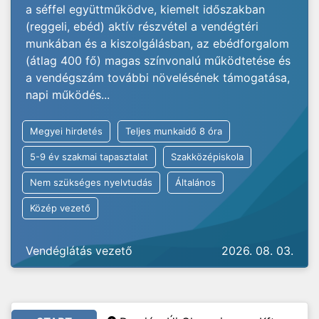
a séffel együttműködve, kiemelt időszakban
(reggeli, ebéd) aktív részvétel a vendégtéri
munkában és a kiszolgálásban, az ebédforgalom
(átlag 400 fő) magas színvonalú működtetése és
a vendégszám további növelésének támogatása,
napi működés...
Megyei hirdetés
Teljes munkaidő 8 óra
5-9 év szakmai tapasztalat
Szakközépiskola
Nem szükséges nyelvtudás
Általános
Közép vezető
Vendéglátás vezető
2026. 08. 03.