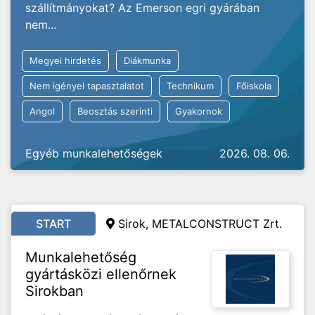
szállítmányokat? Az Emerson egri gyárában
nem...
Megyei hirdetés
Diákmunka
Nem igényel tapasztalatot
Technikum
Főiskola
Angol
Beosztás szerinti
Gyakornok
Egyéb munkalehetőségek
2026. 08. 06.
START
Sirok,
METALCONSTRUCT Zrt.
Munkalehetőség
gyártásközi ellenőrnek
Sirokban