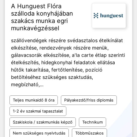
A Hunguest Flóra
szálloda konyhájában
szakács munka egri
munkavégzéssel
szállóvendégek részére svédasztalos ételkínálat
elkészítése, rendezvények részére menük,
gálavacsorák elkészítése, a'la carte étlap szerinti
ételkészítés, hidegkonyhai feladatok ellátása
hűtők takarítása, fertőtlenítése, pozíció
betöltéséhez szükséges szaktudás,
megbízható,...
Teljes munkaidő 8 óra
Pályakezdő/friss diplomás
1-2 év szakmai tapasztalat
Szakiskola / szakmunkás képző
Technikum
Nem szükséges nyelvtudás
Többműszakos