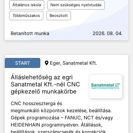
Általános iskola
Nem szükséges nyelvtudás
Többműszakos
Beosztott
Betanított munka
2026. 08. 04.
START
Eger,
Sanatmetal Kft.
Álláslehetőség az egri
Sanatmetal Kft.-nél CNC
gépkezelő munkakörbe
CNC hosszeszterga és
megmunkáló központok kezelése, beállítása.
Gépek programozása – FANUC, NCT és/vagy
HEIDENHAIN programnyelven. Átállások,
beállítások, szerszámcserék és korrekciók