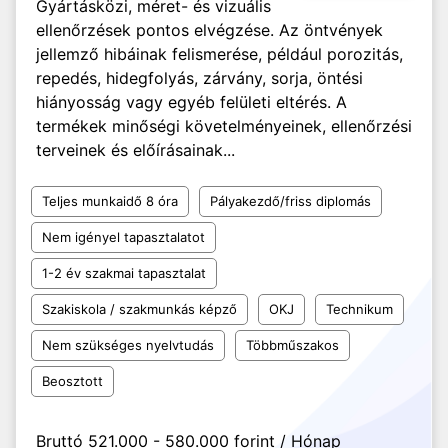
Gyártásközi, méret- és vizuális
ellenőrzések pontos elvégzése. Az öntvények
jellemző hibáinak felismerése, például porozitás,
repedés, hidegfolyás, zárvány, sorja, öntési
hiányosság vagy egyéb felületi eltérés. A
termékek minőségi követelményeinek, ellenőrzési
terveinek és előírásainak...
Teljes munkaidő 8 óra
Pályakezdő/friss diplomás
Nem igényel tapasztalatot
1-2 év szakmai tapasztalat
Szakiskola / szakmunkás képző
OKJ
Technikum
Nem szükséges nyelvtudás
Többműszakos
Beosztott
Bruttó 521.000 - 580.000 forint / Hónap