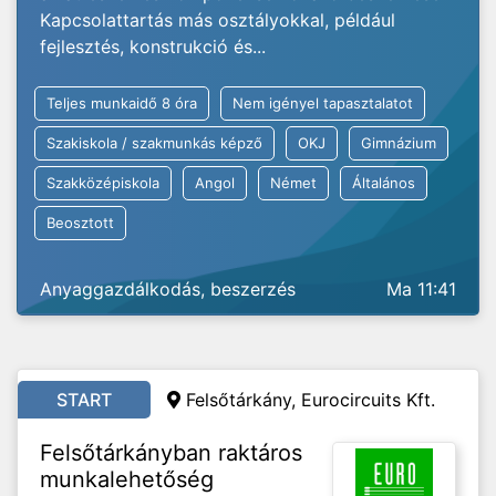
Kapcsolattartás más osztályokkal, például
fejlesztés, konstrukció és...
Teljes munkaidő 8 óra
Nem igényel tapasztalatot
Szakiskola / szakmunkás képző
OKJ
Gimnázium
Szakközépiskola
Angol
Német
Általános
Beosztott
Anyaggazdálkodás, beszerzés
Ma 11:41
START
Felsőtárkány,
Eurocircuits Kft.
Felsőtárkányban raktáros
munkalehetőség