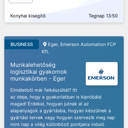
Konyhai kisegítő
Tegnap 13:50
BUSINESS
Eger,
Emerson Automation FCP
Kft.
Munkalehetőség
logisztikai gyakornok
munkakörben - Eger
Elméletből már felkészültél? Itt
az ideje, hogy a gyakorlatban is kipróbáld
magad! Érdekel, hogyan jutnak el az
alapanyagok a gyártásba, hogyan készülnek a
gyártási tervek vagy hogyan szervezik meg nap
mint nap a világ különböző pontjaira induló