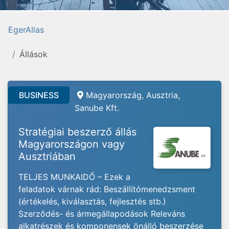
EgerAllas
Állások
BUSINESS
Magyarország, Ausztria,
Sanube Kft.
Stratégiai beszerző állás
Magyarországon vagy
Ausztriában
TELJES MUNKAIDŐ – Ezek a
feladatok várnak rád: Beszállítómenedzsment
(értékelés, kiválasztás, fejlesztés stb.)
Szerződés- és ármegállapodások Releváns
alkatrészek és komponensek önálló beszerzése