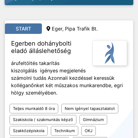
START
Eger,
Pipa Trafik Bt.
Egerben dohánybolti
eladó álláslehetőség
árufeltöltés takarítás
kiszolgálás igényes megjelenés
számolni tudás Azonnali kezdéssel keressük
kolléganőnket két műszakos munkarendbe, egri
hölgy személyében.
Teljes munkaidő 8 óra
Nem igényel tapasztalatot
Szakiskola / szakmunkás képző
Gimnázium
Szakközépiskola
Technikum
OKJ