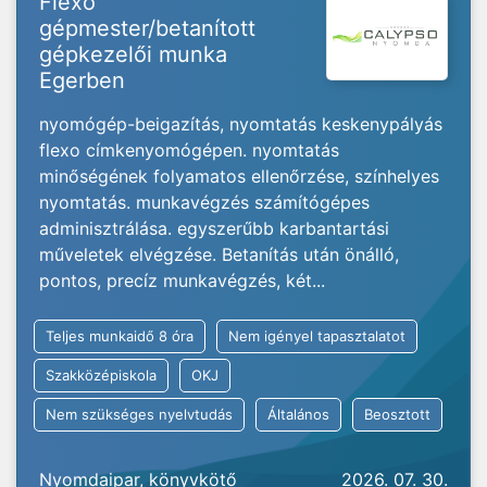
Flexo
gépmester/betanított
gépkezelői munka
Egerben
nyomógép-beigazítás, nyomtatás keskenypályás
flexo címkenyomógépen. nyomtatás
minőségének folyamatos ellenőrzése, színhelyes
nyomtatás. munkavégzés számítógépes
adminisztrálása. egyszerűbb karbantartási
műveletek elvégzése. Betanítás után önálló,
pontos, precíz munkavégzés, két...
Teljes munkaidő 8 óra
Nem igényel tapasztalatot
Szakközépiskola
OKJ
Nem szükséges nyelvtudás
Általános
Beosztott
Nyomdaipar, könyvkötő
2026. 07. 30.