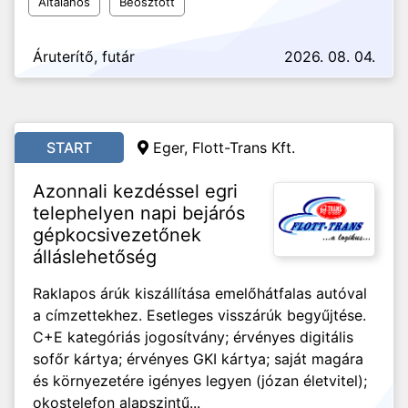
Általános
Beosztott
Áruterítő, futár
2026. 08. 04.
START
Eger,
Flott-Trans Kft.
Azonnali kezdéssel egri
telephelyen napi bejárós
gépkocsivezetőnek
álláslehetőség
Raklapos árúk kiszállítása emelőhátfalas autóval
a címzettekhez. Esetleges visszárúk begyűjtése.
C+E kategóriás jogosítvány; érvényes digitális
sofőr kártya; érvényes GKI kártya; saját magára
és környezetére igényes legyen (józan életvitel);
okostelefon alapszintű...