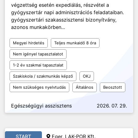
végzettség esetén expediálás, részvétel a
gyógyszertár napi adminisztrációs feladataiban.
gyógyszertári szakasszisztensi bizonyítvány,
azonos munkakörben...
Megyei hirdetés
Teljes munkaidő 8 óra
Nem igényel tapasztalatot
1-2 év szakmai tapasztalat
Szakiskola / szakmunkás képző
OKJ
Nem szükséges nyelvtudás
Általános
Beosztott
Egészségügyi asszisztens
2026. 07. 29.
START
Eger,
LAK-POR Kft.