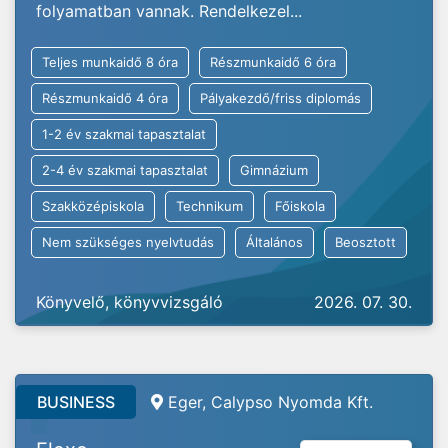
folyamatban vannak. Rendelkezel...
Teljes munkaidő 8 óra
Részmunkaidő 6 óra
Részmunkaidő 4 óra
Pályakezdő/friss diplomás
1-2 év szakmai tapasztalat
2-4 év szakmai tapasztalat
Gimnázium
Szakközépiskola
Technikum
Főiskola
Nem szükséges nyelvtudás
Általános
Beosztott
Könyvelő, könyvvizsgáló
2026. 07. 30.
BUSINESS
Eger,
Calypso Nyomda Kft.