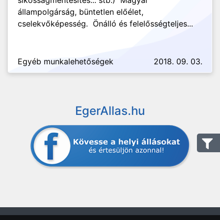
síkosságmentesítés... stb.) Magyar
állampolgárság, büntetlen előélet,
cselekvőképesség. Önálló és felelősségteljes...
Egyéb munkalehetőségek
2018. 09. 03.
EgerAllas.hu