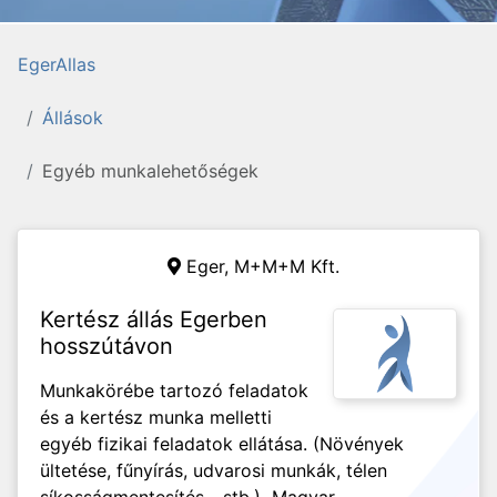
EgerAllas
Állások
Egyéb munkalehetőségek
Eger,
M+M+M Kft.
Kertész állás Egerben
hosszútávon
Munkakörébe tartozó feladatok
és a kertész munka melletti
egyéb fizikai feladatok ellátása. (Növények
ültetése, fűnyírás, udvarosi munkák, télen