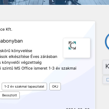
e Kft.
esabonyban
eskörű könyvelése
ások elkészítése Éves zárásban
 könyvelői végzettség
K
ói szintű MS Office ismeret 1-3 év szakmai
1-2 év szakmai tapasztalat
OKJ
Beosztott