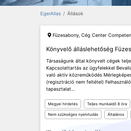
EgerAllas
Állások
Füzesabony,
Cég Center Competenc
Könyvelő álláslehetőség Füz
Társaságunk által könyvelt cégek telj
Kapcsolattartás az ügyfelekkel Bevall
való aktív közreműködés Mérlegképes
(regisztráció nem feltétel) Felhasznál
tapasztalat...
Megyei hirdetés
Teljes munkaidő 8 óra
Nem szükséges nyelvtudás
Általános