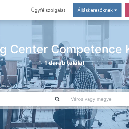
Ügyfélszolgálat
Álláskeresőknek
g Center Competence K
1 darab találat