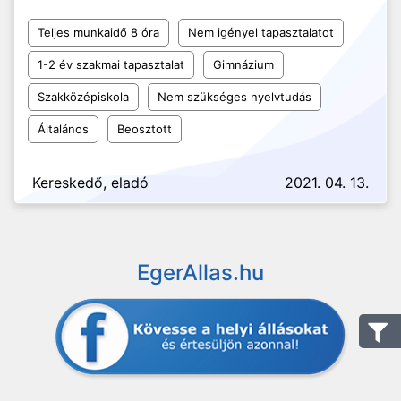
Teljes munkaidő 8 óra
Nem igényel tapasztalatot
1-2 év szakmai tapasztalat
Gimnázium
Szakközépiskola
Nem szükséges nyelvtudás
Általános
Beosztott
Kereskedő, eladó
2021. 04. 13.
EgerAllas.hu