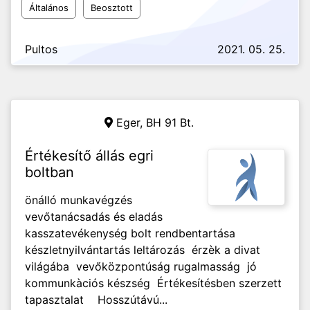
Általános
Beosztott
Pultos
2021. 05. 25.
Eger,
BH 91 Bt.
Értékesítő állás egri
boltban
önálló munkavégzés
vevőtanácsadás és eladás
kasszatevékenység bolt rendbentartása
készletnyilvántartás leltározás érzèk a divat
világába vevőközpontúság rugalmasság jó
kommunkàciós készség Értékesítésben szerzett
tapasztalat Hosszútávú...