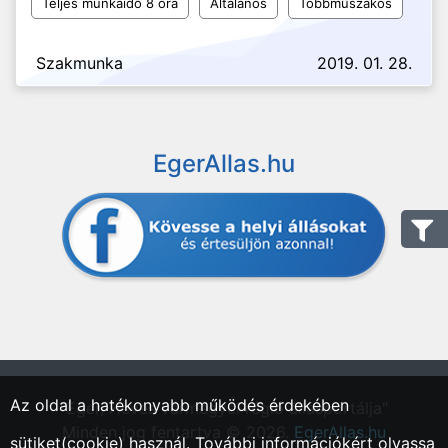
Teljes munkaidő 8 óra
Általános
Többműszakos
Szakmunka
2019. 01. 28.
EgerAllas.hu
Az oldal a hatékonyabb működés érdekében
"Eger, Heves vármegyei régió állásportálja"
Minden jog fentartva © 2026.
EgerAllas.hu
sütiket(cookie) használ. További információkért olvassa