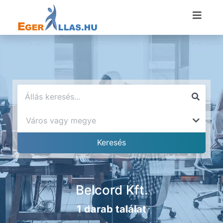
Belcord Kft.
1 darab találat