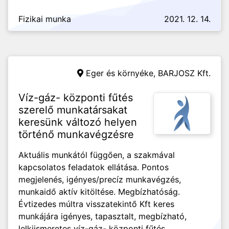
Fizikai munka
2021. 12. 14.
Eger és környéke,
BARJOSZ Kft.
Víz-gáz- központi fűtés
szerelő munkatársakat
keresünk változó helyen
történő munkavégzésre
Aktuális munkától függően, a szakmával
kapcsolatos feladatok ellátása. Pontos
megjelenés, igényes/precíz munkavégzés,
munkaidő aktív kitöltése. Megbízhatóság.
Évtizedes múltra visszatekintő Kft keres
munkájára igényes, tapasztalt, megbízható,
lelkiismeretes víz-gáz- központi fűtés...