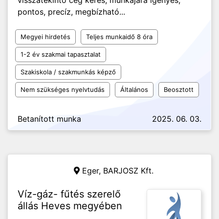
visszatekintő cég keres, munkájára igényes,
pontos, precíz, megbízható...
Megyei hirdetés
Teljes munkaidő 8 óra
1-2 év szakmai tapasztalat
Szakiskola / szakmunkás képző
Nem szükséges nyelvtudás
Általános
Beosztott
Betanított munka
2025. 06. 03.
Eger,
BARJOSZ Kft.
Víz-gáz- fűtés szerelő
állás Heves megyében