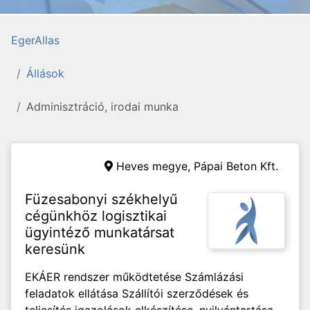
EgerAllas
Állások
Adminisztráció, irodai munka
Heves megye,
Pápai Beton Kft.
Füzesabonyi székhelyű
cégünkhöz logisztikai
ügyintéző munkatársat
keresünk
EKÁER rendszer működtetése Számlázási
feladatok ellátása Szállítói szerződések és