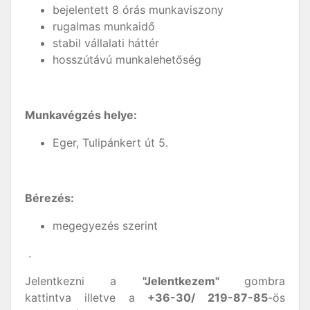
bejelentett 8 órás munkaviszony
rugalmas munkaidő
stabil vállalati háttér
hosszútávú munkalehetőség
Munkavégzés helye:
Eger, Tulipánkert út 5.
Bérezés:
megegyezés szerint
.
Jelentkezni a
"Jelentkezem"
gombra
kattintva illetve a
+36-30/ 219-87-85
-ös