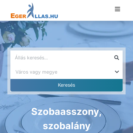
Szobaasszony,
szobalány