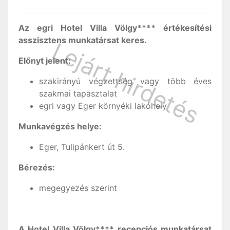
Az egri Hotel Villa Völgy**** értékesítési
asszisztens munkatársat keres.
Előnyt jelent:
szakirányú végzettség vagy több éves
szakmai tapasztalat
egri vagy Eger környéki lakóhely
Munkavégzés helye:
Eger, Tulipánkert út 5.
Bérezés:
megegyezés szerint
A Hotel Villa Völgy**** recepciós munkatársat