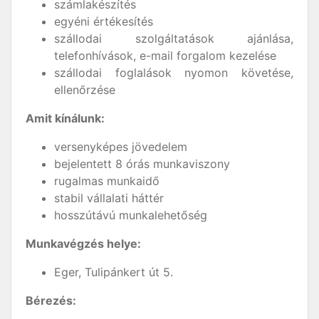
számlakészítés
egyéni értékesítés
szállodai szolgáltatások ajánlása,
telefonhívások, e-mail forgalom kezelése
szállodai foglalások nyomon követése,
ellenőrzése
Amit kínálunk:
versenyképes jövedelem
bejelentett 8 órás munkaviszony
rugalmas munkaidő
stabil vállalati háttér
hosszútávú munkalehetőség
Munkavégzés helye:
Eger, Tulipánkert út 5.
Bérezés: