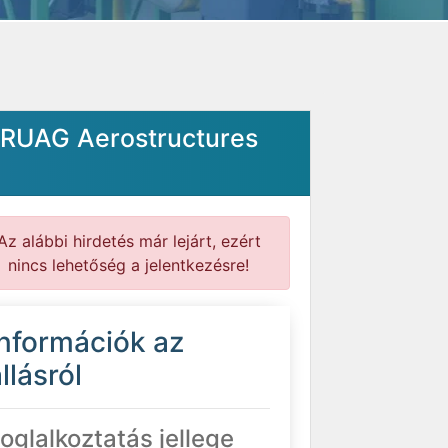
a RUAG Aerostructures
Az alábbi hirdetés már lejárt, ezért
nincs lehetőség a jelentkezésre!
Információk az
llásról
oglalkoztatás jellege