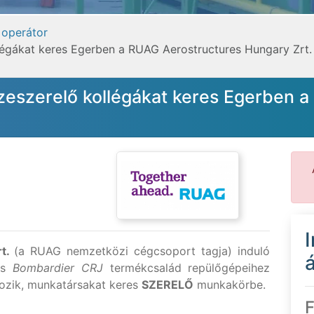
 operátor
légákat keres Egerben a RUAG Aerostructures Hungary Zrt.
zeszerelő kollégákat keres Egerben 
rt.
(a RUAG nemzetközi cégcsoport tagja) induló
á
s
Bombardier CRJ
termékcsalád repülőgépeihez
kozik, munkatársakat keres
SZERELŐ
munkakörbe.
F