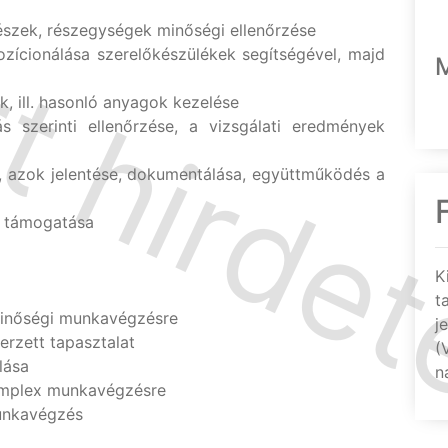
észek, részegységek minőségi ellenőrzése
zícionálása szerelőkészülékek segítségével, majd
, ill. hasonló anyagok kezelése
s szerinti ellenőrzése, a vizsgálati eredmények
, azok jelentése, dokumentálása, együttműködés a
k támogatása
K
t
minőségi munkavégzésre
j
rzett tapasztalat
(
lása
n
omplex munkavégzésre
unkavégzés