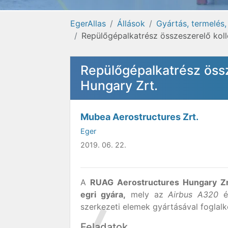
EgerAllas
Állások
Gyártás, termelés,
Repülőgépalkatrész összeszerelő kol
Repülőgépalkatrész öss
Hungary Zrt.
Mubea Aerostructures Zrt.
Eger
2019. 06. 22.
A
RUAG Aerostructures Hungary Z
egri gyára,
mely az
Airbus A320
é
szerkezeti elemek gyártásával foglal
Feladatok