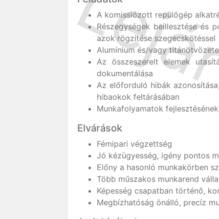
A komissiózott repülőgép alkatr
Részegységek beillesztése és po
azok rögzítése szegecskötéssel
Alumínium és/vagy titánötvözetek
Az összeszerelt elemek utasítá
dokumentálása
Az előforduló hibák azonosítása
hibaokok feltárásában
Munkafolyamatok fejlesztéséne
Elvárások
Fémipari végzettség
Jó kézügyesség, igény pontos 
Előny a hasonló munkakörben sze
Több műszakos munkarend válla
Képesség csapatban történő, k
Megbízhatóság önálló, precíz m