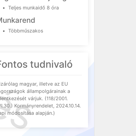
Teljes munkaidő 8 óra
Munkarend
Többműszakos
Fontos tudnivaló
izárólag magyar, illetve az EU
agországok állampolgárainak a
elentkezését várjuk. (118/2001.
VI.30.) Kormányrendelet, 2024.10.14.
api módosítása alapján.)