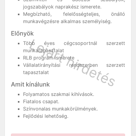
jogszabályok naprakész ismerete.
Megbízható, felelősségteljes, önálló
munkavégzésre alkalmas személyiség.
Előnyök
Több éves cégcsoportnál szerzett
munkatapasztalat
RLB program ismerete
Vállalatirányítási rendszerben szerzett
tapasztalat
Amit kínálunk
Folyamatos szakmai kihívások.
Fiatalos csapat.
Színvonalas munkakörülmények.
Fejlődési lehetőség.