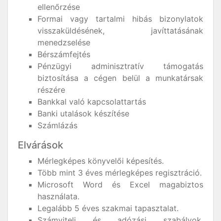
ellenőrzése
Formai vagy tartalmi hibás bizonylatok
visszaküldésének, javíttatásának
menedzselése
Bérszámfejtés
Pénzügyi adminisztratív támogatás
biztosítása a cégen belül a munkatársak
részére
Bankkal való kapcsolattartás
Banki utalások készítése
Számlázás
Elvárások
Mérlegképes könyvelői képesítés.
Több mint 3 éves mérlegképes regisztráció.
Microsoft Word és Excel magabiztos
használata.
Legalább 5 éves szakmai tapasztalat.
Számviteli és adózási szabályok,