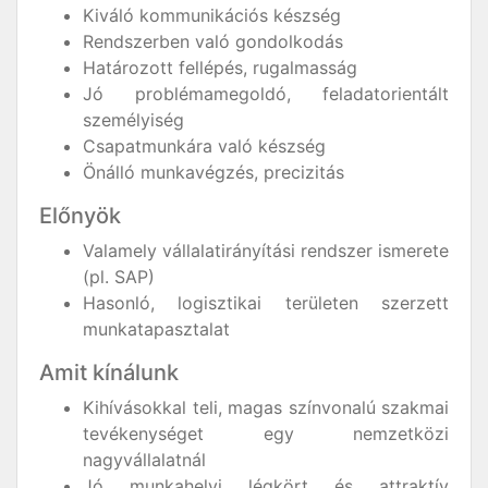
Kiváló kommunikációs készség
Rendszerben való gondolkodás
Határozott fellépés, rugalmasság
Jó problémamegoldó, feladatorientált
személyiség
Csapatmunkára való készség
Önálló munkavégzés, precizitás
Előnyök
Valamely vállalatirányítási rendszer ismerete
(pl. SAP)
Hasonló, logisztikai területen szerzett
munkatapasztalat
Amit kínálunk
Kihívásokkal teli, magas színvonalú szakmai
tevékenységet egy nemzetközi
nagyvállalatnál
Jó munkahelyi légkört és attraktív