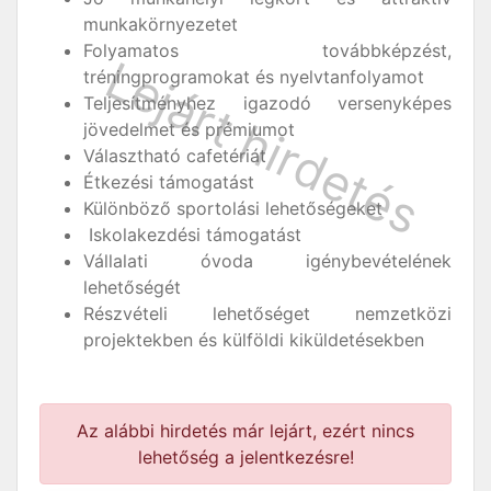
munkakörnyezetet
Folyamatos továbbképzést,
tréningprogramokat és nyelvtanfolyamot
Teljesítményhez igazodó versenyképes
jövedelmet és prémiumot
Választható cafetériát
Étkezési támogatást
Különböző sportolási lehetőségeket
Iskolakezdési támogatást
Vállalati óvoda igénybevételének
lehetőségét
Részvételi lehetőséget nemzetközi
projektekben és külföldi kiküldetésekben
Az alábbi hirdetés már lejárt, ezért nincs
lehetőség a jelentkezésre!